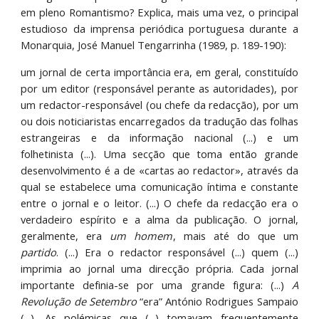
em pleno Romantismo? Explica, mais uma vez, o principal
estudioso da imprensa periódica portuguesa durante a
Monarquia, José Manuel Tengarrinha (1989, p. 189-190):
um jornal de certa importância era, em geral, constituído
por um editor (responsável perante as autoridades), por
um redactor-responsável (ou chefe da redacção), por um
ou dois noticiaristas encarregados da tradução das folhas
estrangeiras e da informação nacional (...) e um
folhetinista (...). Uma secção que toma então grande
desenvolvimento é a de «cartas ao redactor», através da
qual se estabelece uma comunicação íntima e constante
entre o jornal e o leitor. (...) O chefe da redacção era o
verdadeiro espírito e a alma da publicação. O jornal,
geralmente, era
um homem
, mais até do que um
partido
. (...) Era o redactor responsável (...) quem (...)
imprimia ao jornal uma direcção própria. Cada jornal
importante definia-se por uma grande figura: (...)
A
Revolução de Setembro
“era” António Rodrigues Sampaio
(...). As polémicas que (...) tomavam frequentemente