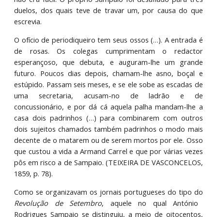
duelos, dos quais teve de travar um, por causa do que
escrevia.
O ofício de periodiqueiro tem seus ossos (…). A entrada é
de rosas. Os colegas cumprimentam o redactor
esperançoso, que debuta, e auguram-lhe um grande
futuro. Poucos dias depois, chamam-lhe asno, boçal e
estúpido. Passam seis meses, e se ele sobe as escadas de
uma secretaria, acusam-no de ladrão e de
concussionário, e por dá cá aquela palha mandam-lhe a
casa dois padrinhos (…) para combinarem com outros
dois sujeitos chamados também padrinhos o modo mais
decente de o matarem ou de serem mortos por ele. Osso
que custou a vida a Armand Carrel e que por várias vezes
pôs em risco a de Sampaio. (TEIXEIRA DE VASCONCELOS,
1859, p. 78).
Como se organizavam os jornais portugueses do tipo do
Revolução de Setembro
, aquele no qual António
Rodrigues Sampaio se distinguiu, a meio de oitocentos,