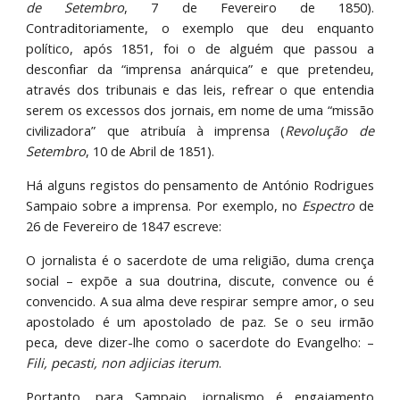
de Setembro
, 7 de Fevereiro de 1850).
Contraditoriamente, o exemplo que deu enquanto
político, após 1851, foi o de alguém que passou a
desconfiar da “imprensa anárquica” e que pretendeu,
através dos tribunais e das leis, refrear o que entendia
serem os excessos dos jornais, em nome de uma “missão
civilizadora” que atribuía à imprensa (
Revolução de
Setembro
, 10 de Abril de 1851).
Há alguns registos do pensamento de António Rodrigues
Sampaio sobre a imprensa. Por exemplo, no
Espectro
de
26 de Fevereiro de 1847 escreve:
O jornalista é o sacerdote de uma religião, duma crença
social – expõe a sua doutrina, discute, convence ou é
convencido. A sua alma deve respirar sempre amor, o seu
apostolado é um apostolado de paz. Se o seu irmão
peca, deve dizer-lhe como o sacerdote do Evangelho: –
Fili, pecasti, non adjicias iterum
.
Portanto, para Sampaio, jornalismo é engajamento