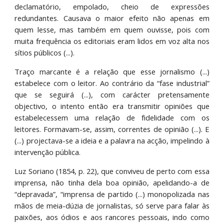
declamatório, empolado, cheio de expressões
redundantes. Causava o maior efeito não apenas em
quem lesse, mas também em quem ouvisse, pois com
muita frequência os editoriais eram lidos em voz alta nos
sítios públicos (...).
Traço marcante é a relação que esse jornalismo (...)
estabelece com o leitor. Ao contrário da “fase industrial”
que se seguirá (...), com carácter pretensamente
objectivo, o intento então era transmitir opiniões que
estabelecessem uma relação de fidelidade com os
leitores. Formavam-se, assim, correntes de opinião (...). E
(...) projectava-se a ideia e a palavra na acção, impelindo à
intervenção pública.
Luz Soriano (1854, p. 22), que conviveu de perto com essa
imprensa, não tinha dela boa opinião, apelidando-a de
“depravada”, “imprensa de partido (...) monopolizada nas
mãos de meia-dúzia de jornalistas, só serve para falar às
paixões, aos ódios e aos rancores pessoais, indo como