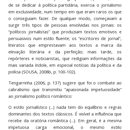
de se dedicar à política partidária, exercia o jornalismo
em exclusividade, num tempo em que eram raros os que
o conseguiam fazer. De qualquer modo, começavam a
surgir três tipos de pessoas envolvidas nos jornais: os
“políticos jornalistas” que produziam textos emotivos e
persuasivos num estilo fluente; os “escritores de jornal”,
literatos que emprestavam aos textos a marca da
elevação literária e da perfeição; mais tarde, os
repórteres e noticiaristas, que redigiam informações da
mais variada índole, em especial notícias da política e da
polícia (SOUSA, 2008b, p. 100-102).
Tengarrinha (2006, p. 137) sugere que foi o combate ao
cabralismo que transmitiu “apaixonada impetuosidade”
ao jornalismo político romântico:
O estilo jornalístico (...) nada tem do equilíbrio e regras
dominantes dos textos clássicos. É visível a influência que
recebe da oratória romântica (...). Em geral, é a mesma
impetuosa carga emocional, o mesmo estilo