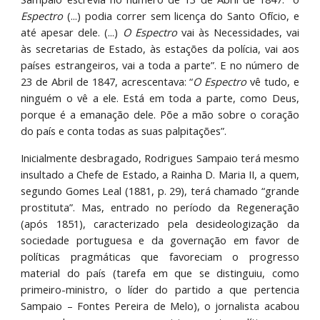
Espectro
(...) podia correr sem licença do Santo Ofício, e
até apesar dele. (...)
O Espectro
vai às Necessidades, vai
às secretarias de Estado, às estações da polícia, vai aos
países estrangeiros, vai a toda a parte”. E no número de
23 de Abril de 1847, acrescentava: “
O Espectro
vê tudo, e
ninguém o vê a ele. Está em toda a parte, como Deus,
porque é a emanação dele. Põe a mão sobre o coração
do país e conta todas as suas palpitações”.
Inicialmente desbragado, Rodrigues Sampaio terá mesmo
insultado a Chefe de Estado, a Rainha D. Maria II, a quem,
segundo Gomes Leal (1881, p. 29), terá chamado “grande
prostituta”. Mas, entrado no período da Regeneração
(após 1851), caracterizado pela desideologização da
sociedade portuguesa e da governação em favor de
políticas pragmáticas que favoreciam o progresso
material do país (tarefa em que se distinguiu, como
primeiro-ministro, o líder do partido a que pertencia
Sampaio – Fontes Pereira de Melo), o jornalista acabou