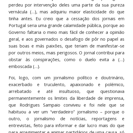
perdeu por intervenção deles uma parte da sua pureza
vernácula (…), mas adquiriu maior elasticidade do que
tinha antes. Eu creio que a cessação dos jornais em
Portugal seria uma grande calamidade pública, porque ao
Governo faltaria o meio mais fácil de conhecer a opinião
geral, e aos governados o desafogo de pôr no papel as
suas boas e más paixões, que teriam de manifestar-se
por outros meios, mais perigosos. O jornal contribui para
obstar às conspirações, como o duelo evita a (…)
emboscada (…).
Foi, logo, com um jornalismo político e doutrinário,
exacerbado e truculento, apaixonado e polémico,
arrebatado e até insultuoso, que questionava
permanentemente os limites da liberdade de imprensa,
que Rodrigues Sampaio conviveu e foi nele que se
habituou a ver um “verdadeiro” jornalismo – porque o
outro, o jornalismo de notícias, reportagens e
entrevistas, feito para informar e dar lucro mais do que
para arregimentar e animar partidários de uma causa, só