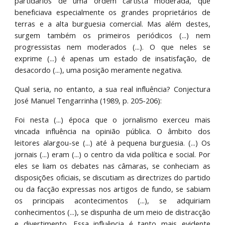
partidários de uma ordem cartista moderada, que
beneficiava especialmente os grandes proprietários de
terras e a alta burguesia comercial. Mas além destes,
surgem também os primeiros periódicos (...) nem
progressistas nem moderados (...). O que neles se
exprime (...) é apenas um estado de insatisfação, de
desacordo (...), uma posição meramente negativa.
Qual seria, no entanto, a sua real influência? Conjectura
José Manuel Tengarrinha (1989, p. 205-206):
Foi nesta (...) época que o jornalismo exerceu mais
vincada influência na opinião pública. O âmbito dos
leitores alargou-se (...) até à pequena burguesia. (...) Os
jornais (...) eram (...) o centro da vida política e social. Por
eles se liam os debates nas câmaras, se conheciam as
disposições oficiais, se discutiam as directrizes do partido
ou da facção expressas nos artigos de fundo, se sabiam
os principais acontecimentos (...), se adquiriam
conhecimentos (...), se dispunha de um meio de distracção
e divertimento. Essa influência é tanto mais evidente