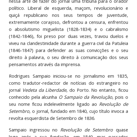
nessa arte de fazer do jornal uma tribuna para o orador
político. Liberal de esquerda, maçom, revolucionário e
quiçá republicano nos seus tempos de juventude,
extremamente corajoso, defrontou a censura, enfrentou
o absolutismo miguelista (1828-1834) e o cabralismo
(1842-1846), foi preso por duas vezes, travou duelos e
viveu na clandestinidade durante a guerra civil da Patuleia
(1846-1847) para defender as suas convicções e o seu
direito à palavra, o seu direito à comunicação dos seus
pensamentos através da imprensa.
Rodrigues Sampaio iniciou-se no jornalismo em 1835,
como tradutor-redactor de notícias do estrangeiro no
jornal
Vedeta da Liberdade
, do Porto. No entanto, ficou
conhecido pela alcunha
O Sampaio da Revolução
, pois o
seu nome ficou indelevelmente ligado ao
Revolução de
Setembro
, o jornal, fundado em 1840, cujo título invoca a
revolta esquerdista de Setembro de 1836.
Sampaio ingressou no
Revolução de Setembro
quase
logo após a sua fundação, em 1840, mas passados