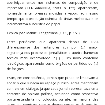
aperfeiçoamentos nos sistemas de composição e de
impressão (TENGARRINHA, 1989, p. 155). Apareceram,
nomeadamente, prensas movidas a vapor, ao mesmo
tempo que a produção química de tintas melhorava e se
incrementava a indústria do papel.
Explica José Manuel Tengarrinha (1989, p. 153):
Estes periódicos que aparecem depois de 1834
diferenciam-se dos anteriores (...) por (...) maior
segurança nos processos jornalísticos e apetrechamento
técnico mais desenvolvido [e] (...) um novo conteúdo
ideológico, aparecendo como órgãos de partidos ou (...)
de facções.
Eram, em consequência, jornais que já não se limitavam a
ecoar o que sucedia no espaço público, antes mantinham
com ele um diálogo, já que cada jornal representava uma
corrente de opinião política, actuando como respectivo
porta-estandarte no colóquio, ou até, na maioria das
vezes, no
combate
, com as demais correntes de opinião,