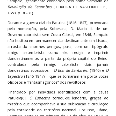
Sampaio, geralmente conhecido pelo nome Sampaio da
Revolução de Setembro
(TEIXEIRA DE VASCONCELOS,
1859, p. 30-31)
Durante a guerra civil da Patuleia (1846-1847), provocada
pela nomeação, pela Soberana, D. Maria II, de um
Governo cabralista sem Costa Cabral, em 1846, Sampaio
não hesitou em permanecer clandestinamente em Lisboa,
arrostando enormes perigos, para, com um tipógrafo
amigo, setembrista como ele, redigir e imprimir
clandestinamente, a partir da própria capital do Reino,
controlada pelo inimigo cabralista, dois jornais
clandestinos sucessivos –
O Eco de Santarém
(1846) e
O
Espectro
(1846-1847) – que se tornaram em porta-vozes
oficiosos e “fantasmagóricos” dos revoltosos.
Financiado por indivíduos identificados com a causa
Patuleia[6],
O Espectro
tornou-se lendário, graças ao
mistério que acompanhava a sua publicação e circulação
pela totalidade do território nacional. Por isso, ufano,
Sampaio escrevia no número de 13 de Abril de 1847: “o