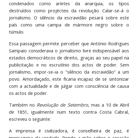
condenados como aríetes da anarquia, os tipos
destruídos como projécteis da revolução. Calar-se-á o
jornalismo. O silêncio da escravidão pesará sobre este
país como uma campa de mármore negro sobre o
túmulo.
Essa passagem permite perceber que António Rodrigues
Sampaio considerava o jornalismo livre indispensável aos
estados democráticos de direito, graças ao seu papel na
publicitação e no escrutínio dos actos de poder. Sem
jornalismo, impor-se-ia o “silêncio da escravidão” a um
povo. Amordaçado, este ficaria incapaz de se sintonizar
com a actualidade e de julgar com consciência de causa
os actos de poder.
Também no
Revolução de Setembro
, mas a
10 de Abril
de 1851, igualmente num texto contra Costa Cabral,
escreveu o seguinte:
A imprensa é civilizadora, é conselheira de paz, é
mensageira da verdade. Pondo a mão sobre o coração