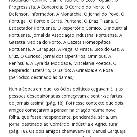
Progressista, A Concordia, O Correio do Norte, O 
Defensor, Informador, A Monarchia, O Jornal do Povo, O 
Portugal, O Porto e Carta, Puritano, O Braz Tizana, O 
Espectador Portuense, O Repertório Cómico, O Industrial 
Portuense, Jornal da Associação Industrial Portuense, A 
Gazetta Medica do Porto, A Gazeta Homeopática 
Portuense, A Carapuça, A Pega, O Pirata, Bico do Gaz, A 
Cruz, O Curioso, Jornal dos Operários, Omnibus, A 
Península, A Lyra da Mocidade, Miscelania Poetica, O 
Respirador Literário, O Bardo; A Grinalda; e A Rosa 
(periódico destinado às damas).
Numa época em que “os ódios políticos cegavam (…) as 
pessoas desapaixonadas começavam a sentir-se fartas 
de jornais assim!” (pág. 18). Foi nesse contexto que dois 
amigos começaram a pensar na criação “duma nova 
folha, que fosse independente, ponderada, séria, um 
jornal destinado ao Comércio, Indústria e Agricultura” 
(pág. 18). Os dois amigos chamavam-se Manuel Carqueja 