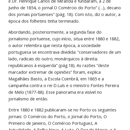
e Dr. Henrique Carlos de Miranda e fundaram, a 2 de 
Junho de 1854, o jornal O Comércio do Porto” (…), decano 
dos jornais portuenses” (pág. 18). Com isto, diz o autor, a 
época dos folhetins tinha terminado.
Abordando, posteriormente, a segunda fase do 
jornalismo portuense, cujo início, situa entre 1880 e 1882, 
o autor relembra que nesta época, a sociedade 
portuguesa se encontrava dividida: “conservadores de um 
lado, radicais do outro; monárquicos à direita; 
republicanos à esquerda” (pág.18). As razões “deste 
marcador extremar de opiniões” foram, explica 
Magalhães Basto, a Escola Coimbrã, em 1865 e a 
campanha contra o rei D.Luís e o ministro Fontes Pereira 
de Melo (1877-88). Esse panorama era visível no 
jornalismo de então.
Entre 1880 e 1882 publicaram-se no Porto os seguintes 
jornais: O Comércio do Porto, o Jornal do Porto, O 
Primeiro de Janeiro, O Comércio Portuguez, A 
Actualidade, A Folha Nova, A Luta, O Dez de Março, e A 