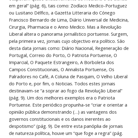
em geral” (pág. 6), tais como: Zodíaco Medico-Portuguez 
ou Lusitano Délfico, a Gazetta Litteraria do Cónego 
Francisco Bernardo de Lima, Diário Universal de Medicina, 
Cirurgia, Pharmacia e o Anno Medico. Mas a Revolução 
Liberal altera o panorama jornalístico portuense. Surgem, 
pela primeira vez, jornais cujo objectivo era político. São 
desta data jornais como: Diário Nacional, Regeneração de 
Portugal, Correio do Porto, O Patriota Portuense, O 
Imparcial, O Paquete Estrangeiro, A Borboleta dos 
Campos Constitucionais, O Annalista Portuense, Os 
Palradores no Café, A Coluna de Pasquim, O Velho Liberal 
do Porto e, por fim, o Noticias. Todos estes jornais 
destinavam-se “a soprar ao fogo da Revolução Liberal” 
(pág. 9). Um dos melhores exemplos era o Patriota 
Portuense. Este periódico propunha-se “criar e orientar a 
opinião pública demonstrando (…) as vantagens dos 
governos constitucionais e os danos inerentes ao 
despotismo” (pág. 9). De entre esta panóplia de jornais 
de natureza política, houve um “que foge a regra” (pág. 