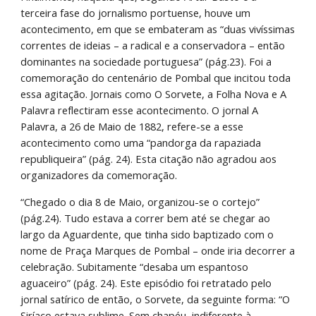
terceira fase do jornalismo portuense, houve um 
acontecimento, em que se embateram as “duas vivíssimas 
correntes de ideias – a radical e a conservadora – então 
dominantes na sociedade portuguesa” (pág.23). Foi a 
comemoração do centenário de Pombal que incitou toda 
essa agitação. Jornais como O Sorvete, a Folha Nova e A 
Palavra reflectiram esse acontecimento. O jornal A 
Palavra, a 26 de Maio de 1882, refere-se a esse 
acontecimento como uma “pandorga da rapaziada 
republiqueira” (pág. 24). Esta citação não agradou aos 
organizadores da comemoração.
“Chegado o dia 8 de Maio, organizou-se o cortejo” 
(pág.24). Tudo estava a correr bem até se chegar ao 
largo da Aguardente, que tinha sido baptizado com o 
nome de Praça Marques de Pombal – onde iria decorrer a 
celebração. Subitamente “desaba um espantoso 
aguaceiro” (pág. 24). Este episódio foi retratado pelo 
jornal satírico de então, o Sorvete, da seguinte forma: “O 
Siríaco estava sublime. Sem chapéu, indiferente à 