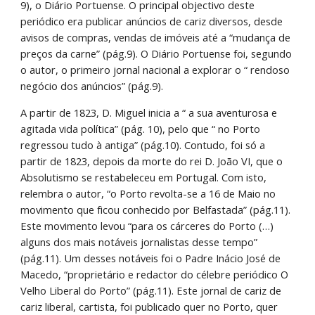
9), o Diário Portuense. O principal objectivo deste 
periódico era publicar anúncios de cariz diversos, desde 
avisos de compras, vendas de imóveis até a “mudança de 
preços da carne” (pág.9). O Diário Portuense foi, segundo 
o autor, o primeiro jornal nacional a explorar o “ rendoso 
negócio dos anúncios” (pág.9).
A partir de 1823, D. Miguel inicia a “ a sua aventurosa e 
agitada vida política” (pág. 10), pelo que “ no Porto 
regressou tudo à antiga” (pág.10). Contudo, foi só a 
partir de 1823, depois da morte do rei D. João VI, que o 
Absolutismo se restabeleceu em Portugal. Com isto, 
relembra o autor, “o Porto revolta-se a 16 de Maio no 
movimento que ficou conhecido por Belfastada” (pág.11). 
Este movimento levou “para os cárceres do Porto (…) 
alguns dos mais notáveis jornalistas desse tempo” 
(pág.11). Um desses notáveis foi o Padre Inácio José de 
Macedo, “proprietário e redactor do célebre periódico O 
Velho Liberal do Porto” (pág.11). Este jornal de cariz de 
cariz liberal, cartista, foi publicado quer no Porto, quer 