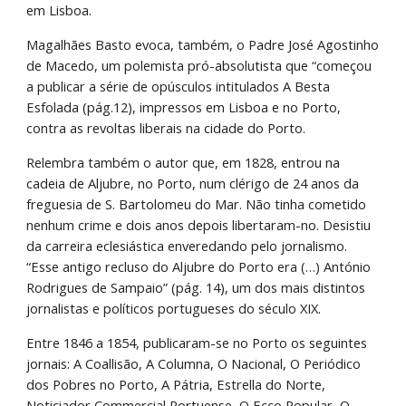
em Lisboa.
Magalhães Basto evoca, também, o Padre José Agostinho 
de Macedo, um polemista pró-absolutista que “começou 
a publicar a série de opúsculos intitulados A Besta 
Esfolada (pág.12), impressos em Lisboa e no Porto, 
contra as revoltas liberais na cidade do Porto.
Relembra também o autor que, em 1828, entrou na 
cadeia de Aljubre, no Porto, num clérigo de 24 anos da 
freguesia de S. Bartolomeu do Mar. Não tinha cometido 
nenhum crime e dois anos depois libertaram-no. Desistiu 
da carreira eclesiástica enveredando pelo jornalismo. 
“Esse antigo recluso do Aljubre do Porto era (…) António 
Rodrigues de Sampaio” (pág. 14), um dos mais distintos 
jornalistas e políticos portugueses do século XIX.
Entre 1846 a 1854, publicaram-se no Porto os seguintes 
jornais: A Coallisão, A Columna, O Nacional, O Periódico 
dos Pobres no Porto, A Pátria, Estrella do Norte, 
Noticiador Commercial Portuense, O Ecco Popular, O 