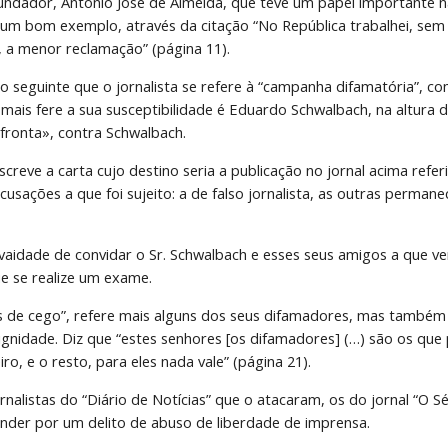
undador, António José de Almeida, que teve um papel importante na 
um bom exemplo, através da citação “No República trabalhei, sem 
 a menor reclamação” (página 11).
o seguinte que o jornalista se refere à “campanha difamatória”, com
is fere a sua susceptibilidade é Eduardo Schwalbach, na altura dir
fronta», contra Schwalbach.
screve a carta cujo destino seria a publicação no jornal acima refer
sações a que foi sujeito: a de falso jornalista, as outras permane
 vaidade de convidar o Sr. Schwalbach e esses seus amigos a que 
ue se realize um exame.
s de cego”, refere mais alguns dos seus difamadores, mas também 
gnidade. Diz que “estes senhores [os difamadores] (…) são os qu
iro, e o resto, para eles nada vale” (página 21).
rnalistas do “Diário de Notícias” que o atacaram, os do jornal “O 
ponder por um delito de abuso de liberdade de imprensa.