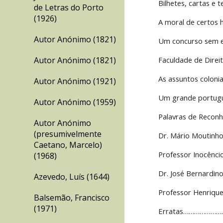
Bilhetes, cartas
de Letras do Porto
(1926)
A moral de certo
Autor Anónimo (1821)
Um concurso sem
Autor Anónimo (1821)
Faculdade de Di
As assuntos colo
Autor Anónimo (1921)
Um grande port
Autor Anónimo (1959)
Palavras de Rec
Autor Anónimo
(presumivelmente
Dr. Mário Mouti
Caetano, Marcelo)
Professor Inocênc
(1968)
Dr. José Bernardin
Azevedo, Luís (1644)
Professor Henriqu
Balsemão, Francisco
(1971)
Erratas…………………