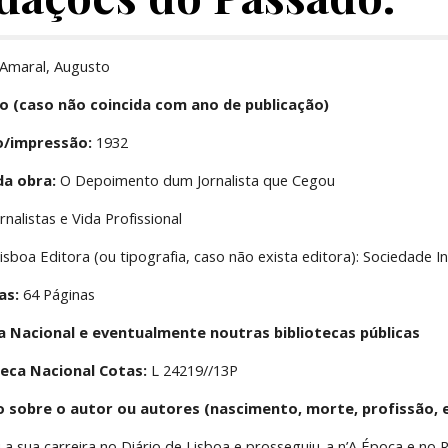
Amaral, Augusto
o (caso não coincida com ano de publicação)
o/impressão:
 1932
da obra:
 O Depoimento dum Jornalista que Cegou
ornalistas e Vida Profissional
Lisboa Editora (ou tipografia, caso não exista editora): Sociedade I
as:
 64 Páginas
ca Nacional e eventualmente noutras bibliotecas públicas
oteca Nacional Cotas:
 L 24219//13P
o sobre o autor ou autores (nascimento, morte, profissão, e
 a sua carreira no Diário de Lisboa e prosseguiu-a n’A Época e no R