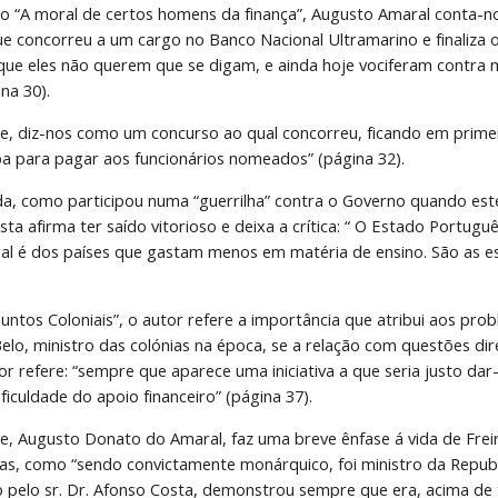
o “A moral de certos homens da finança”, Augusto Amaral conta-nos
concorreu a um cargo no Banco Nacional Ultramarino e finaliza o 
que eles não querem que se digam, e ainda hoje vociferam contra 
ina 30).
te, diz-nos como um concurso ao qual concorreu, ficando em primei
ba para pagar aos funcionários nomeados” (página 32).
nda, como participou numa “guerrilha” contra o Governo quando est
lista afirma ter saído vitorioso e deixa a crítica: “ O Estado Portugu
al é dos países que gastam menos em matéria de ensino. São as esta
untos Coloniais”, o autor refere a importância que atribui aos probl
lo, ministro das colónias na época, se a relação com questões dir
utor refere: “sempre que aparece uma iniciativa a que seria justo da
ificuldade do apoio financeiro” (página 37).
te, Augusto Donato do Amaral, faz uma breve ênfase á vida de Fr
ras, como “sendo convictamente monárquico, foi ministro da Republi
o pelo sr. Dr. Afonso Costa, demonstrou sempre que era, acima de t