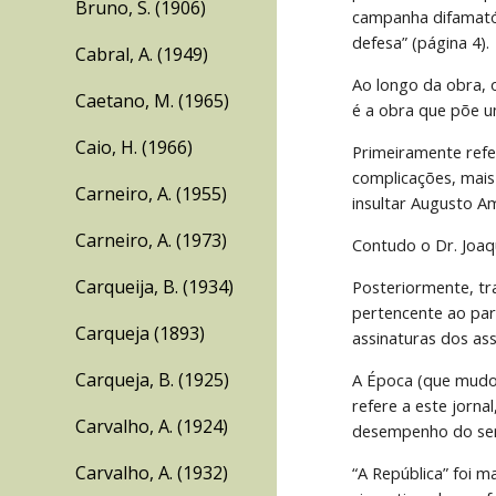
Bruno, S. (1906)
campanha difamatór
defesa” (página 4).
Cabral, A. (1949)
Ao longo da obra, 
Caetano, M. (1965)
é a obra que põe um
Caio, H. (1966)
Primeiramente refer
complicações, mais
Carneiro, A. (1955)
insultar Augusto Am
Carneiro, A. (1973)
Contudo o Dr. Joaq
Carqueija, B. (1934)
Posteriormente, tra
pertencente ao part
Carqueja (1893)
assinaturas dos as
Carqueja, B. (1925)
A Época (que mudou
refere a este jorna
Carvalho, A. (1924)
desempenho do ser
Carvalho, A. (1932)
“A República” foi 