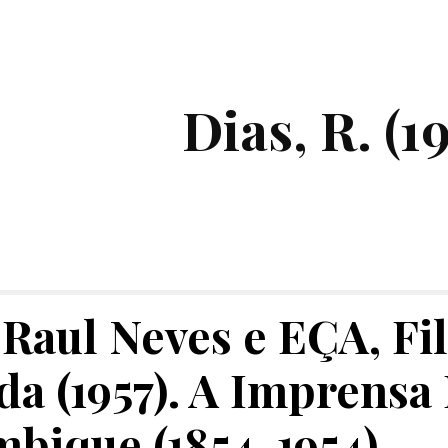
ip to main content
Skip to navigat
Dias, R. (1
Raul Neves e EÇA, Fil
a (1957). A Imprensa 
bique (1854-1954).