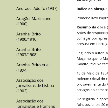
Andrade, Adolfo (1937)
Índice da obra
[Nã
Primeiro livro imp
Aragão, Maximiano
(1900)
Resumo da obra (
Antes de responder
Aranha, Brito
começar por aprese
(1900/1910)
censura em Portuga
Aranha, Brito
Segundo o autor, a
(1907/1908)
Moçambique, o Majo
Gamito, trouxe tamb
Aranha, Brito et al
(1894)
13 de Maio de 1854
Boletim Oficial do 
Associação dos
provavelmente do G
Jornalistas de Lisboa
serviços ao comérci
(1902)
De seguida, é apre
Associação dos
folhetos; entre 50 
Jornalistas e Homens