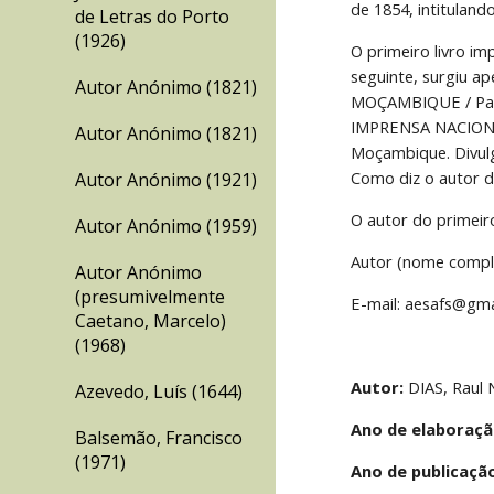
de 1854, intitulan
de Letras do Porto
(1926)
O primeiro livro i
seguinte, surgiu 
Autor Anónimo (1821)
MOÇAMBIQUE / Para 
IMPRENSA NACIONAL
Autor Anónimo (1821)
Moçambique. Divulg
Como diz o autor da
Autor Anónimo (1921)
O autor do primeir
Autor Anónimo (1959)
Autor (nome compl
Autor Anónimo
(presumivelmente
E-mail: aesafs@gm
Caetano, Marcelo)
(1968)
Autor:
 DIAS, Raul
Azevedo, Luís (1644)
Ano de elaboraçã
Balsemão, Francisco
(1971)
Ano de publicaçã