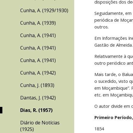
disposições dos de
Cunha, A. (1929/1930)
Seguidamente, em F
periódica de Moçam
Cunha, A. (1939)
outros.
Cunha, A. (1941)
Em Informações Inéd
Gastão de Almeida.
Cunha, A. (1941)
Relativamente à que
Cunha, A. (1941)
outro periódico ant
Cunha, A. (1942)
Mais tarde, o Balu
o sucedido, visto q
Cunha, J. (1893)
em Moçambique”. Po
etc. em Moçambique
Dantas, J. (1942)
O autor divide em 
Dias, R. (1957)
Primeiro Período,
Diário de Notícias
1854
(1925)