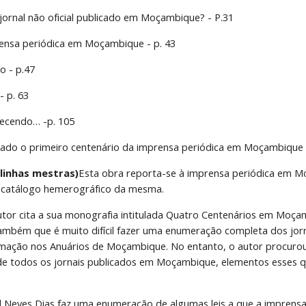
 jornal não oficial publicado em Moçambique? - P.31
ensa periódica em Moçambique - p. 43
o - p.47
- p. 63
decendo… -p. 105
do o primeiro centenário da imprensa periódica em Moçambique -
linhas mestras)
Esta obra reporta-se à imprensa periódica em M
 catálogo hemerográfico da mesma.
utor cita a sua monografia intitulada Quatro Centenários em Moç
mbém que é muito difícil fazer uma enumeração completa dos jorna
mação nos Anuários de Moçambique. No entanto, o autor procurou
de todos os jornais publicados em Moçambique, elementos esses qu
 Neves Dias faz uma enumeração de algumas leis a que a imprensa 