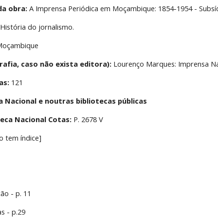
da obra:
 A Imprensa Periódica em Moçambique: 1854-1954 - Subsíd
 História do jornalismo.
Moçambique
rafia, caso não exista editora):
 Lourenço Marques: Imprensa N
as:
 121
a Nacional e noutras bibliotecas públicas
oteca Nacional Cotas:
 P. 2678 V
o tem índice]
ão - p. 11
s - p.29