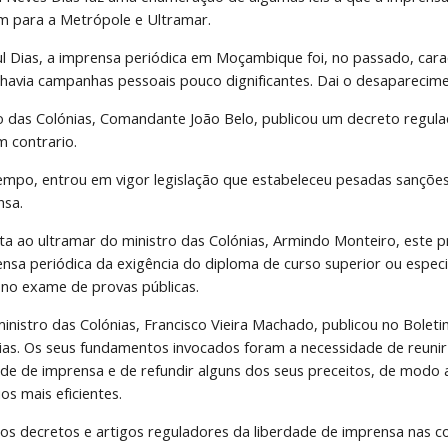
m para a Metrópole e Ultramar.
 Dias, a imprensa periódica em Moçambique foi, no passado, cara
havia campanhas pessoais pouco dignificantes. Dai o desaparecimen
o das Colónias, Comandante João Belo, publicou um decreto regula
m contrario.
mpo, entrou em vigor legislação que estabeleceu pesadas sanções,
nsa.
ta ao ultramar do ministro das Colónias, Armindo Monteiro, este p
ensa periódica da exigência do diploma de curso superior ou especi
 no exame de provas públicas.
inistro das Colónias, Francisco Vieira Machado, publicou no Boletim O
ias. Os seus fundamentos invocados foram a necessidade de reunir 
dade de imprensa e de refundir alguns dos seus preceitos, de modo
os mais eficientes.
os decretos e artigos reguladores da liberdade de imprensa nas c