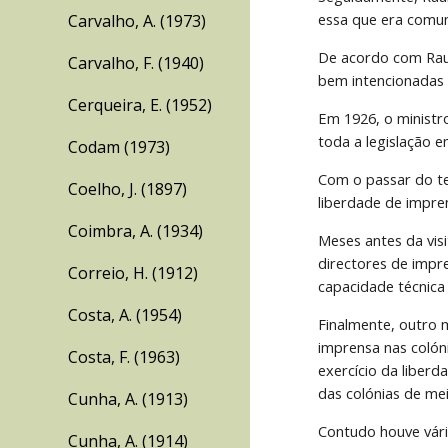
essa que era comu
Carvalho, A. (1973)
De acordo com Raul
Carvalho, F. (1940)
bem intencionadas 
Cerqueira, E. (1952)
Em 1926, o ministr
toda a legislação e
Codam (1973)
Com o passar do te
Coelho, J. (1897)
liberdade de impre
Coimbra, A. (1934)
Meses antes da visi
directores de impr
Correio, H. (1912)
capacidade técnica
Costa, A. (1954)
Finalmente, outro m
imprensa nas colón
Costa, F. (1963)
exercício da liber
das colónias de mei
Cunha, A. (1913)
Contudo houve vári
Cunha, A. (1914)