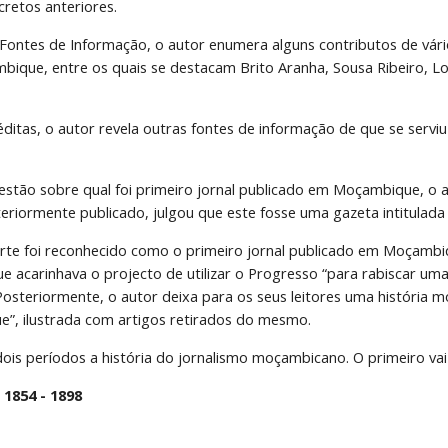
cretos anteriores.
ontes de Informação, o autor enumera alguns contributos de vário
bique, entre os quais se destacam Brito Aranha, Sousa Ribeiro, L
itas, o autor revela outras fontes de informação de que se serviu 
stão sobre qual foi primeiro jornal publicado em Moçambique, o aut
eriormente publicado, julgou que este fosse uma gazeta intitulada 
arte foi reconhecido como o primeiro jornal publicado em Moçambi
ue acarinhava o projecto de utilizar o Progresso “para rabiscar uma
steriormente, o autor deixa para os seus leitores uma história m
”, ilustrada com artigos retirados do mesmo.
dois períodos a história do jornalismo moçambicano. O primeiro vai
 1854 - 1898