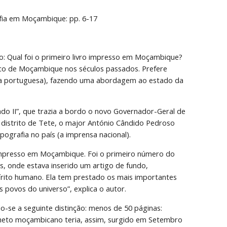
afia em Moçambique: pp. 6-17
ulo: Qual foi o primeiro livro impresso em Moçambique?
co de Moçambique nos séculos passados. Prefere 
cia portuguesa), fazendo uma abordagem ao estado da 
o II”, que trazia a bordo o novo Governador-Geral de 
istrito de Tete, o major António Cândido Pedroso 
pografia no país (a imprensa nacional).
 impresso em Moçambique. Foi o primeiro número do 
s, onde estava inserido um artigo de fundo, 
rito humano. Ela tem prestado os mais importantes 
s povos do universo”, explica o autor.
se a seguinte distinção: menos de 50 páginas: 
folheto moçambicano teria, assim, surgido em Setembro 