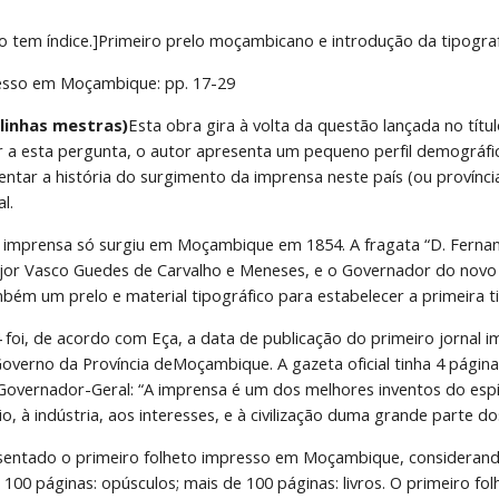
o tem índice.]Primeiro prelo moçambicano e introdução da tipogr
resso em Moçambique: pp. 17-29
linhas mestras)
Esta obra gira à volta da questão lançada no tít
 a esta pergunta, o autor apresenta um pequeno perfil demográfi
ntar a história do surgimento da imprensa neste país (ou provín
l.
 imprensa só surgiu em Moçambique em 1854. A fragata “D. Fernand
r Vasco Guedes de Carvalho e Meneses, e o Governador do novo d
ém um prelo e material tipográfico para estabelecer a primeira ti
 foi, de acordo com Eça, a data de publicação do primeiro jornal
Governo da Província deMoçambique. A gazeta oficial tinha 4 página
overnador-Geral: “A imprensa é um dos melhores inventos do espí
o, à indústria, aos interesses, e à civilização duma grande parte do
sentado o primeiro folheto impresso em Moçambique, considerando-
e 100 páginas: opúsculos; mais de 100 páginas: livros. O primeiro 