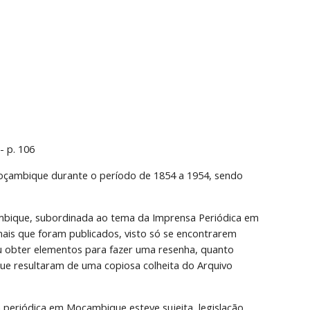
 p. 106
oçambique durante o período de 1854 a 1954, sendo 
ambique, subordinada ao tema da Imprensa Periódica em 
is que foram publicados, visto só se encontrarem 
 obter elementos para fazer uma resenha, quanto 
e resultaram de uma copiosa colheita do Arquivo 
periódica em Moçambique esteve sujeita, legislação 