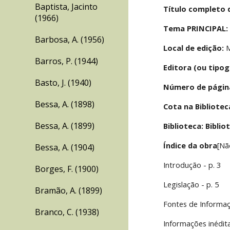
Baptista, Jacinto
Título completo 
(1966)
Tema PRINCIPAL:
Barbosa, A. (1956)
Local de edição:
 
Barros, P. (1944)
Editora (ou tipog
Basto, J. (1940)
Número de págin
Bessa, A. (1898)
Cota na Bibliotec
Bessa, A. (1899)
Biblioteca: Bibli
Índice da obra
[Nã
Bessa, A. (1904)
Introdução - p. 3
Borges, F. (1900)
Legislação - p. 5
Bramão, A. (1899)
Fontes de Informaç
Branco, C. (1938)
Informações inédita