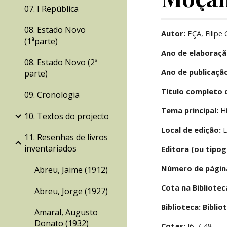
07. I República
08. Estado Novo
Autor:
 EÇA, Filipe
(1ªparte)
Ano de elaboraçã
08. Estado Novo (2ª
Ano de publicaçã
parte)
Título completo 
09. Cronologia
Tema principal:
 H
10. Textos do projecto
Local de edição:
 
11. Resenhas de livros
inventariados
Editora (ou tipog
Número de págin
Abreu, Jaime (1912)
Cota na Bibliote
Abreu, Jorge (1927)
Biblioteca: Bibli
Amaral, Augusto
Donato (1932)
Cotas:
 J6-7-48