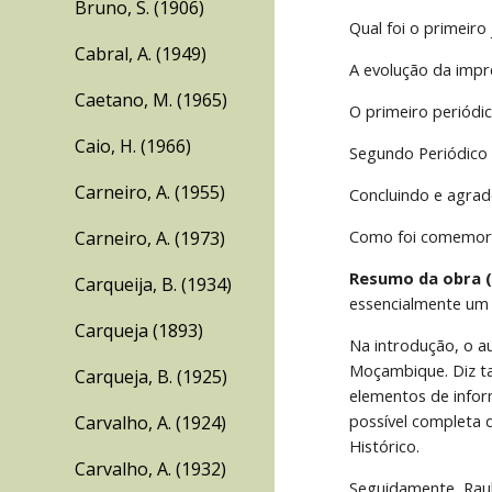
Bruno, S. (1906)
Qual foi o primeiro
Cabral, A. (1949)
A evolução da impr
Caetano, M. (1965)
O primeiro periódic
Caio, H. (1966)
Segundo Periódico 
Carneiro, A. (1955)
Concluindo e agra
Como foi comemora
Carneiro, A. (1973)
Resumo da obra (
Carqueija, B. (1934)
essencialmente um
Carqueja (1893)
Na introdução, o a
Moçambique. Diz ta
Carqueja, B. (1925)
elementos de infor
possível completa 
Carvalho, A. (1924)
Histórico.
Carvalho, A. (1932)
Seguidamente, Raul