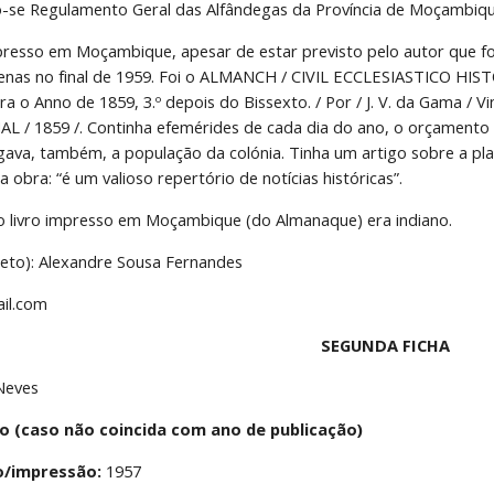
do-se Regulamento Geral das Alfândegas da Província de Moçambiqu
mpresso em Moçambique, apesar de estar previsto pelo autor que fos
apenas no final de 1959. Foi o ALMANCH / CIVIL ECCLESIASTICO H
o Anno de 1859, 3.º depois do Bissexto. / Por / J. V. da Gama / 
 / 1859 /. Continha efemérides de cada dia do ano, o orçamento 
ava, também, a população da colónia. Tinha um artigo sobre a plan
 obra: “é um valioso repertório de notícias históricas”.
o livro impresso em Moçambique (do Almanaque) era indiano.
eto): Alexandre Sousa Fernandes
ail.com
SEGUNDA FICHA
 Neves
o (caso não coincida com ano de publicação)
o/impressão:
 1957