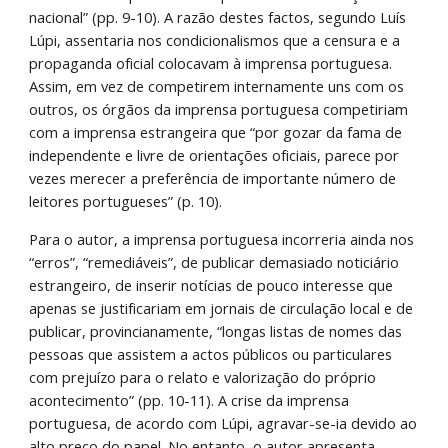
nacional” (pp. 9-10). A razão destes factos, segundo Luís 
Lúpi, assentaria nos condicionalismos que a censura e a 
propaganda oficial colocavam à imprensa portuguesa. 
Assim, em vez de competirem internamente uns com os 
outros, os órgãos da imprensa portuguesa competiriam 
com a imprensa estrangeira que “por gozar da fama de 
independente e livre de orientações oficiais, parece por 
vezes merecer a preferência de importante número de 
leitores portugueses” (p. 10).
Para o autor, a imprensa portuguesa incorreria ainda nos 
“erros”, “remediáveis”, de publicar demasiado noticiário 
estrangeiro, de inserir notícias de pouco interesse que 
apenas se justificariam em jornais de circulação local e de 
publicar, provincianamente, “longas listas de nomes das 
pessoas que assistem a actos públicos ou particulares 
com prejuízo para o relato e valorização do próprio 
acontecimento” (pp. 10-11). A crise da imprensa 
portuguesa, de acordo com Lúpi, agravar-se-ia devido ao 
alto preço do papel. No entanto, o autor apresenta 