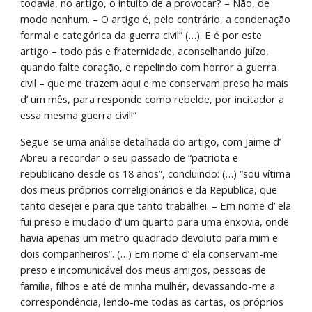
todavia, no artigo, o intuito de a provocar? – Não, de 
modo nenhum. – O artigo é, pelo contrário, a condenação 
formal e categórica da guerra civil” (…). E é por este 
artigo – todo pás e fraternidade, aconselhando juízo, 
quando falte coração, e repelindo com horror a guerra 
civil – que me trazem aqui e me conservam preso ha mais 
d’ um mês, para responde como rebelde, por incitador a 
essa mesma guerra civil!”
Segue-se uma análise detalhada do artigo, com Jaime d’ 
Abreu a recordar o seu passado de “patriota e 
republicano desde os 18 anos”, concluindo: (…) “sou vítima 
dos meus próprios correligionários e da Republica, que 
tanto desejei e para que tanto trabalhei. – Em nome d’ ela 
fui preso e mudado d’ um quarto para uma enxovia, onde 
havia apenas um metro quadrado devoluto para mim e 
dois companheiros”. (…) Em nome d’ ela conservam-me 
preso e incomunicável dos meus amigos, pessoas de 
família, filhos e até de minha mulhér, devassando-me a 
correspondência, lendo-me todas as cartas, os próprios 