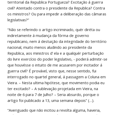
territorial da Republica Portugueza? Excitação á guerra 
civil? Atentado contra o presidente da Republica? Contra 
os ministros? Ou para impedir a deliberação das câmaras 
legislativas?”
“Não se referindo o artigo incriminado, quér diréta ou 
indiretamente á mudança da fórma de governo 
republicano, nem á destuição da integridade do território 
nacional, muito menos aludindo ao presidente da 
Republica, aos ministros d’ ela e a qualquér perturbação 
do livre exercício do poder legislativo, - poderá admitir-se 
que houvésse o intuito de me acusarem por incitador á 
guerra civil? É provável, visto que, nesse sentido, fui 
interrogado no quartel general, á passagem a Coluna em 
Vieira. – Nesta ultima hipótese, que movimento podia eu 
ter excitado? – A sublevação projetada em Vieira, na 
noite de 6 para 7 de Julho? – Seria absurdo, porque o 
artigo foi publicado a 13, uma semana depois” (…).
“Averiguado que não incitou a revolta alguma, haveria, 