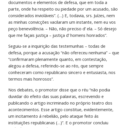
documentos e elementos de defesa, que em toda a 
parte, onde ha respeito ou piedade por um acusado, são 
considerados invioláveis”. (…) E, todavia, srs. Juízes, nem 
as minhas convicções vacilaram um instante, nem eu vos 
peço benevolência. – Não, não preciso d’ ela. – Só desejo 
que me façais justiça – justiça d’ homens honrados”.
Seguiu-se a inquirição das testemunhas – todas de 
defesa, porque a acusação “não ofereceu nenhuma” – que 
“confirmaram plenamente quanto, em contestação, 
alegou a defesa, referindo-se ao réo, que sempre 
conheceram como republicano sincero e entusiasta, nos 
termos mais honrosos”.
Nos debates, o promotor disse que o réu “não podia 
duvidar do efeito das suas palavras, escrevendo e 
publicando o artigo incriminado no próprio teatro dos 
acontecimentos. Esse artigo constitue, evidentemente, 
um incitamento á rebelião, pelo ataque feito ás 
instituições republicanas (…)”. E o promotor concluiu 