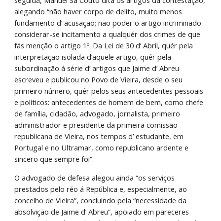
seguida, Manuel Sá Couto dita os artigos da contestação, 
alegando “não haver corpo de delito, muito menos 
fundamento d’ acusação; não poder o artigo incriminado 
considerar-se incitamento a qualquér dos crimes de que 
fás menção o artigo 1º. Da Lei de 30 d’ Abril, quér pela 
interpretação isolada d’aquele artigo, quér pela 
subordinação á série d’ artigos que Jaime d’ Abreu 
escreveu e publicou no Povo de Vieira, desde o seu 
primeiro número, quér pelos seus antecedentes pessoais 
e políticos: antecedentes de homem de bem, como chefe 
de família, cidadão, advogado, jornalista, primeiro 
administrador e presidente da primeira comissão 
republicana de Vieira, nos tempos d’ estudante, em 
Portugal e no Ultramar, como republicano ardente e 
sincero que sempre foi”.
O advogado de defesa alegou ainda “os serviços 
prestados pelo réo á República e, especialmente, ao 
concelho de Vieira”, concluindo pela “necessidade da 
absolvição de Jaime d’ Abreu”, apoiado em pareceres 