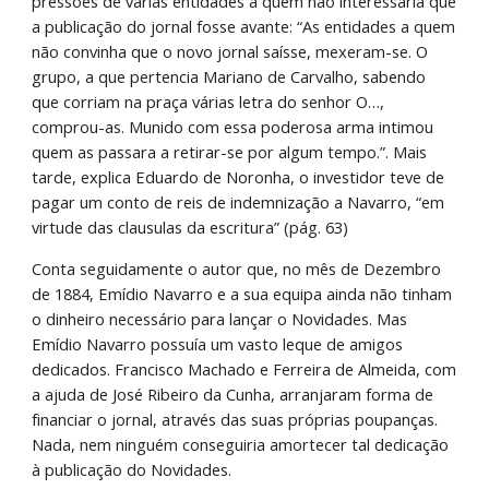
pressões de várias entidades a quem não interessaria que 
a publicação do jornal fosse avante: “As entidades a quem 
não convinha que o novo jornal saísse, mexeram-se. O 
grupo, a que pertencia Mariano de Carvalho, sabendo 
que corriam na praça várias letra do senhor O…, 
comprou-as. Munido com essa poderosa arma intimou 
quem as passara a retirar-se por algum tempo.”. Mais 
tarde, explica Eduardo de Noronha, o investidor teve de 
pagar um conto de reis de indemnização a Navarro, “em 
virtude das clausulas da escritura” (pág. 63)
Conta seguidamente o autor que, no mês de Dezembro 
de 1884, Emídio Navarro e a sua equipa ainda não tinham 
o dinheiro necessário para lançar o Novidades. Mas 
Emídio Navarro possuía um vasto leque de amigos 
dedicados. Francisco Machado e Ferreira de Almeida, com 
a ajuda de José Ribeiro da Cunha, arranjaram forma de 
financiar o jornal, através das suas próprias poupanças. 
Nada, nem ninguém conseguiria amortecer tal dedicação 
à publicação do Novidades.