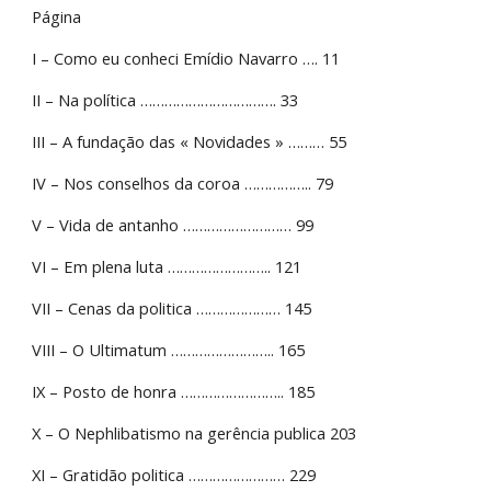
Página
I – Como eu conheci Emídio Navarro …. 11
II – Na política ……………………………. 33
III – A fundação das « Novidades » ……… 55
IV – Nos conselhos da coroa …………….. 79
V – Vida de antanho ……………………… 99
VI – Em plena luta …………………….. 121
VII – Cenas da politica ………………… 145
VIII – O Ultimatum …………………….. 165
IX – Posto de honra …………………….. 185
X – O Nephlibatismo na gerência publica 203
XI – Gratidão politica …………………… 229