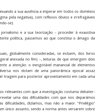
tinuando a sua ausência a imperar em todos os domínios
ma pela negativa), com reflexos óbvios e irrefragáveis
ando-se).
ornalismo e a sua teorização ‒ proceder à exaustiva
tente política, passemos ao que constitui o âmago da
uais, globalmente consideradas, se incluem, dos livros
 geral anexada no fim) ‒, leituras de que emergem dois
ente a atenção: o inesgotável manancial de elementos
le diversa nos dotam de uma panorâmica epocal assaz
dível triagem para posterior aproveitamento em cada uma
dos relevantes com que a investigação costuma debater-
e revelar uma das dificuldades com que nos deparámos
dificuldades, dizíamos, mas não a maior. “Privilégio”
a um único assunto, sendo a norma antes versarem sobre