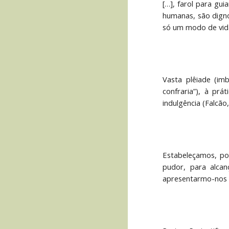
[…], farol para gu
humanas, são dignos
só um modo de vid
Vasta plêiade (imb
confraria”), à prá
indulgência (Falcão,
Estabeleçamos, po
pudor, para alca
apresentarmo-nos c