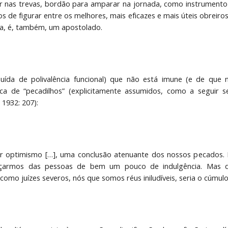
iar nas trevas, bordão para amparar na jornada, como instrumento
 de figurar entre os melhores, mais eficazes e mais úteis obreiros 
a, é, também, um apostolado.
uída de polivalência funcional) que não está imune (e de que n
tica de “pecadilhos” (explicitamente assumidos, como a seguir s
 1932: 207):
r optimismo […], uma conclusão atenuante dos nossos pecados
nçarmos das pessoas de bem um pouco de indulgência. Mas d
omo juízes severos, nós que somos réus iniludíveis, seria o cúmul