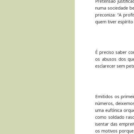
Pretensão justifica
numa sociedade bem
preconiza: “A prof
quem tiver espírito
É preciso saber co
os abusos dos que 
esclarecer sem petu
Emitidos os primei
números, deixemos 
uma eufónica orque
como soldado raso
isentar das emprei
os motivos porque 