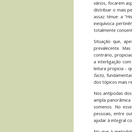
vários, focarem as
distribuir o mais 
assaz ténue: a “H
inequívoca pertinê
totalmente consent
Situação que, ape
prevalecente. Mas
contrário, propicia
a interligação com
leitura propicia -
facto
, fundamentad
dos tópicos mais r
Nos antípodas dos l
ampla panorâmica e
somenos. No essen
pessoais, entre o
ajudar à integral 
No que à metodolo