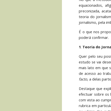
equacionados, afi
preconizada, acata
teoria do jornali
jornalismo, pela im
É o que nos propom
poderá confirmar.
1
.
Teoria do Jorn
Quer pelo seu posi
estudo se vai desen
mais lato em que s
de acesso ao trab
facto
, a delas parti
Destaque que explic
efectuar sobre os l
com vista ao cumpr
rubrica em particu