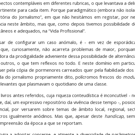
pectos contempláveis em diferentes rubricas, o que levantava a de
pertinente para cada item. Porque paradigmático (embora não isola
istória do Jornalismo”, em que não hesitámos em registar, por 
ncia neste âmbito, mas que, como depois tivemos possibilidade 
âneos e adequados, na “Vida Profissional”.
sar de configurar um caso anómalo, é - em vez de esporádica,
 que, curiosamente, não acarreta problemas de maior, porquan
dora da prodigalidade adveniente dessa possibilidade de alternância
 outros, o que tem reflexos no todo. E neste domínio em particu
 quer pela cópia de pormenores carreados quer pela fiabilidade d
a do jornalismo propriamente dito, polícromos frescos do
modus
elevantes que plasmavam o quotidiano de uma classe.
ivros antes referidos, cuja riqueza conteudística é inconcutível -
, daí, um expressivo repositório da vivência desse tempo -, posici
cial, por versarem sobre temas de âmbito local, regional, sect
utros igualmente anódinos. Mas que, apesar deste
handicap
, sem
compreensão da época a que se reportam.
gia a adoptar concerne, e atinente a diversidade de parâmetr