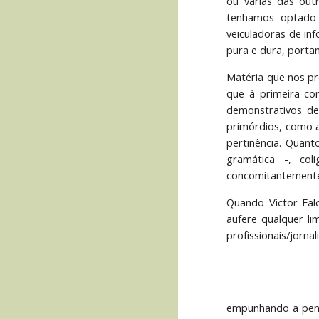
ou várias das out
tenhamos optado p
veiculadoras de in
pura e dura, portan
Matéria que nos pr
que à primeira co
demonstrativos de 
primórdios, como a
pertinência. Quant
gramática -, co
concomitantemente
Quando Victor Falc
aufere qualquer li
profissionais/jorn
empunhando a pena,