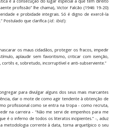
ística e à consecução do lugar especial a que tem direito
nte profissão” lhe chama), Victor Falcão (1946: 19-20)
eridade e probidade integrais. Só é digno de exercê-la
” Postulado que clarifica (
id
.:
ibid
.):
mascarar os maus cidadãos, proteger os fracos, impedir
ímulo, aplaudir sem favoritismo, criticar com isenção,
ortês e, sobretudo, incorruptível e anti-subserviente.”
ongregar para divulgar alguns dos seus mais marcantes
iência, dar o mote de como agir tendente à obtenção de
ismo profissional como se entra na tropa - como recruta,
edir na carreira - “Não me servi de empenhos para me
 é o inferno de todos os literatos incipientes.” -, aduz
a metodologia corrente à data, torna arquetípico o seu