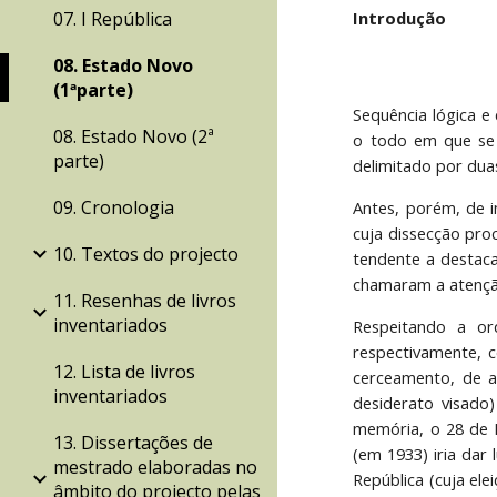
07. I República
Introdução
08. Estado Novo
(1ªparte)
Sequência lógica e
08. Estado Novo (2ª
o todo em que se 
parte)
delimitado por duas
09. Cronologia
Antes, porém, de i
cuja dissecção pro
10. Textos do projecto
tendente a destaca
chamaram a atenção
11. Resenhas de livros
inventariados
Respeitando a or
respectivamente, c
12. Lista de livros
cerceamento, de ab
inventariados
desiderato visado
memória, o 28 de M
13. Dissertações de
(em 1933) iria dar
mestrado elaboradas no
República (cuja el
âmbito do projecto pelas