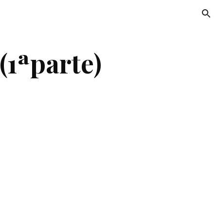
ion
(1ªparte)