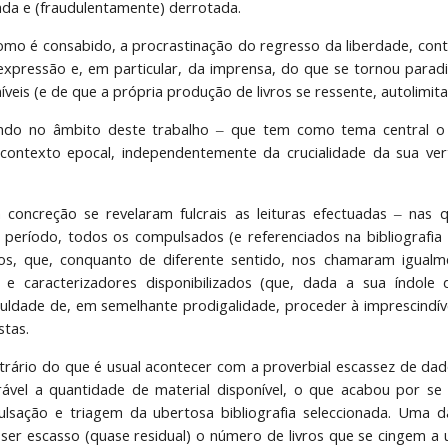
da e (fraudulentamente) derrotada.
omo é consabido, a procrastinação do regresso da liberdade, con
pressão e, em particular, da imprensa, do que se tornou paradig
íveis (e de que a própria produção de livros se ressente, autolimit
ndo no âmbito deste trabalho ‒ que tem como tema central o j
 contexto epocal, independentemente da crucialidade da sua ver
 concreção se revelaram fulcrais as leituras efectuadas ‒ nas q
 período, todos os compulsados (e referenciados na bibliografia
rios, que, conquanto de diferente sentido, nos chamaram igualm
s e caracterizadores disponibilizados (que, dada a sua índo
ificuldade de, em semelhante prodigalidade, proceder à imprescin
stas.
trário do que é usual acontecer com a proverbial escassez de da
erável a quantidade de material disponível, o que acabou por s
ação e triagem da ubertosa bibliografia seleccionada. Uma das 
 ser escasso (quase residual) o número de livros que se cingem 