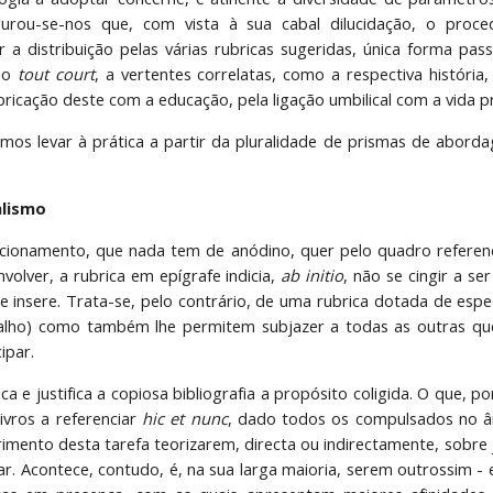
gurou-se-nos que, com vista à sua cabal dilucidação, o proce
r a distribuição pelas várias rubricas sugeridas, única forma pass
smo
tout court
, a vertentes correlatas, como a respectiva históri
bricação deste com a educação, pela ligação umbilical com a vida p
os levar à prática a partir da pluralidade de prismas de abord
alismo
cionamento, que nada tem de anódino, quer pelo quadro referenc
volver, a rubrica em epígrafe indicia,
ab initio
, não se cingir a s
e insere. Trata-se, pelo contrário, de uma rubrica dotada de espe
alho) como também lhe permitem subjazer a todas as outras qu
cipar.
a e justifica a copiosa bibliografia a propósito coligida. O que, 
ivros a referenciar
hic et nunc
, dado todos os compulsados no 
imento desta tarefa teorizarem, directa ou indirectamente, sobre j
lar. Acontece, contudo, é, na sua larga maioria, serem outrossim 