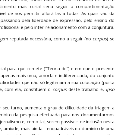
dimento mais curial seria seguir a compartimentação
ível de nos permitir aflorá-las a todas. As quais vão da
a, passando pela liberdade de expressão, pelo ensino do
rofissional e pelo inter-relacionamento com a conjuntura.
agem reputada necessária, como a seguir (no
corpus
) se
ial para que remete (“Teoria de”) e em que o presente
er apenas mais uma, amorfa e indiferenciada, do conjunto
cificidades que não só legitimam a sua colocação (porta
e, com ela, constituem o
corpus
deste trabalho e,
ipso
por seu turno, aumenta o grau de dificuldade da triagem a
âmbito da pesquisa efectuada para nos documentarmos
ornalismo e, como tal, serem passíveis de inclusão nesta
- e, amiúde, mais ainda - enquadráveis no domínio de uma