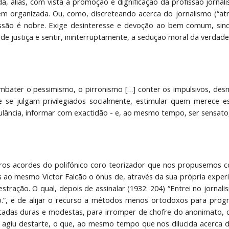
da, aliás, com vista à promoção e dignificação da profissão jornal
 organizada. Ou, como, discreteando acerca do jornalismo (“atrae
issão é nobre. Exige desinteresse e devoção ao bem comum, sinc
 de justiça e sentir, ininterruptamente, a sedução moral da verdade.
mbater o pessimismo, o pirronismo […] conter os impulsivos, des
se julgam privilegiados socialmente, estimular quem merece est
lância, informar com exactidão - e, ao mesmo tempo, ser sensato, c
ros acordes do polifónico coro teorizador que nos propusemos c
ao mesmo Victor Falcão o ónus de, através da sua própria exper
stração. O qual, depois de assinalar (1932: 204) “Entrei no jornal
.”, e de alijar o recurso a métodos menos ortodoxos para progr
tadas duras e modestas, para irromper de chofre do anonimato, que
agiu destarte, o que, ao mesmo tempo que nos dilucida acerca d