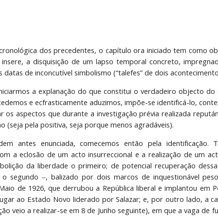
 cronológica dos precedentes, o capítulo ora iniciado tem como obj
insere, a disquisição de um lapso temporal concreto, impregna
 datas de inconcutível simbolismo (“talefes” de dois acontecimentos
niciarmos a explanação do que constitui o verdadeiro objecto do
cedemos e ecfrasticamente aduzimos, impõe-se identificá-lo, conte
r os aspectos que durante a investigação prévia realizada reputám
 (seja pela positiva, seja porque menos agradáveis).
dem antes enunciada, comecemos então pela identificação. T
om a eclosão de um acto insurreccional e a realização de um act
olição da liberdade o primeiro; de potencial recuperação dessa
) o segundo ‒, balizado por dois marcos de inquestionável pes
aio de 1926, que derrubou a República liberal e implantou em Po
 lugar ao Estado Novo liderado por Salazar; e, por outro lado, a 
eição veio a realizar-se em 8 de Junho seguinte), em que a vaga d