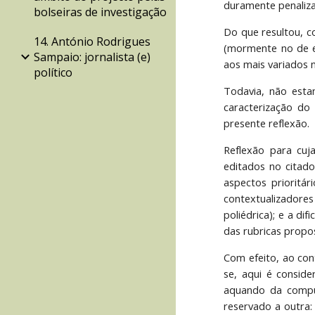
duramente penaliza
bolseiras de investigação
Do que resultou, c
14. António Rodrigues
(mormente no de ex
Sampaio: jornalista (e)
aos mais variados n
político
Todavia, não esta
caracterização do
presente reflexão.
Reflexão para cuja
editados no citado
aspectos prioritá
contextualizadore
poliédrica); e a d
das rubricas propo
Com efeito, ao con
se, aqui é consid
aquando da compuls
reservado a outra: