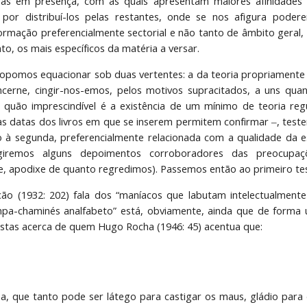
ras em presença, com as quais apresentam maiores afinidades 
or distribuí-los pelas restantes, onde se nos afigura podere
formação preferencialmente sectorial e não tanto de âmbito geral,
to, os mais específicos da matéria a versar.
opomos equacionar sob duas vertentes: a da teoria propriamente d
ncerne, cingir-nos-emos, pelos motivos supracitados, a uns qua
quão imprescindível é a existência de um mínimo de teoria regu
s datas dos livros em que se inserem permitem confirmar ‒, tes
o à segunda, preferencialmente relacionada com a qualidade da es
ligiremos alguns depoimentos corroboradores das preocupa
, apodixe de quanto regredimos). Passemos então ao primeiro t
ão (1932: 202) fala dos “maníacos que labutam intelectualmente
mpa-chaminés analfabeto” está, obviamente, ainda que de forma 
alistas acerca de quem Hugo Rocha (1946: 45) acentua que:
 que tanto pode ser látego para castigar os maus, gládio para 