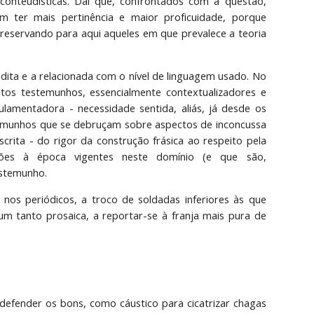
conteudísticas. Daí que, confrontados com a questão,
m ter mais pertinência e maior proficuidade, porque
 reservando para aqui aqueles em que prevalece a teoria
ita e a relacionada com o nível de linguagem usado. No
ntos testemunhos, essencialmente contextualizadores e
lamentadora - necessidade sentida, aliás, já desde os
temunhos que se debruçam sobre aspectos de inconcussa
crita - do rigor da construção frásica ao respeito pela
ções à época vigentes neste domínio (e que são,
estemunho.
 nos periódicos, a troco de soldadas inferiores às que
um tanto prosaica, a reportar-se à franja mais pura de
defender os bons, como cáustico para cicatrizar chagas