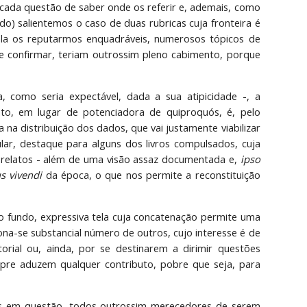
licada questão de saber onde os referir e, ademais, como
do) salientemos o caso de duas rubricas cuja fronteira é
nela os reputarmos enquadráveis, numerosos tópicos de
de confirmar, teriam outrossim pleno cabimento, porque
 como seria expectável, dada a sua atipicidade -, a
to, em lugar de potenciadora de quiproquós, é, pelo
 na distribuição dos dados, que vai justamente viabilizar
lar, destaque para alguns dos livros compulsados, cuja
os relatos - além de uma visão assaz documentada e,
ipso
 vivendi
da época, o que nos permite a reconstituição
 no fundo, expressiva tela cuja concatenação permite uma
ona-se substancial número de outros, cujo interesse é de
orial ou, ainda, por se destinarem a dirimir questões
pre aduzem qualquer contributo, pobre que seja, para
os em questão, todos outrossim merecedores de serem