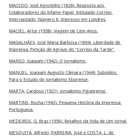
MACEDO, José Agostinho (1826). Resposta aos 
Colaboradores do Infame Papel, Intitulado Correio 
Interceptado, Número 6, Impresso em Londres.
MACIEL, Artur (1958). Viagem de Cem Anos.
MAGALHÃES, José Maria Barbosa (1894). Liberdade de 
Imprensa: Petição de Agravo do “Correio da Tarde”.
MANSO, Joaquim (1942). O Jornalismo.
MANUEL, Joaquim Augusto Câmara (1944). Subsídios 
Para o Estudo do Jornalismo Eborense.
MARTA, Cardoso (1921). Jornalismo Figueirense.
MARTINS, Rocha.(1942). Pequena História da Imprensa 
Portuguesa.
MEDEIROS, G. Braz (1956). Retalhos da Vida de Um Jornal.
MESQUITA, Alfredo; PARREIRA, José e COSTA, L. de 