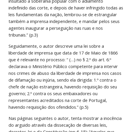
insultado a soberania popular com o adiamento 
indefinido das corte, e depois de haver infringido todas as 
leis fundamentais da nação, lembrou-se de estrangular 
também a imprensa independente, e mandar pelos seus 
agentes inaugurar a perseguição nas ruas e nos 
tribunais.” (p.3)
Seguidamente, o autor descreve uma lei sobre a 
liberdade de imprensa que data de 17 de Maio de 1866 
que é relevante no processo: “ (…) no § 2.º do art. 6.º 
declarava o Ministério Público competente para intervir 
nos crimes de abuso da liberdade de imprensa nos casos 
de difamação ou injúria, sendo ela dirigida: 1.º contra o 
chefe de nação estrangeira, havendo requisição do seu 
governo; 2.º contra os seus embaixadores ou 
representantes acreditados na corte de Portugal, 
havendo requisição dos ofendidos.” (p.5)
Nas páginas seguintes o autor, tenta mostrar a inocência 
do arguido através da dissecação de diversas leis, 
decretos-lei e da Constituição (pp 6-15): “Aqueles que 