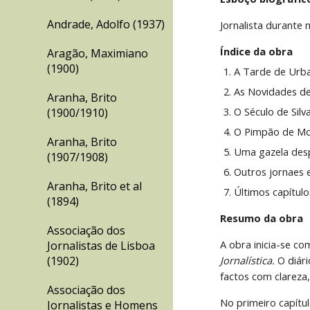
Andrade, Adolfo (1937)
Jornalista durante 
Índice da obra
Aragão, Maximiano
(1900)
A Tarde de Ur
As Novidades de
Aranha, Brito
O Século de Si
(1900/1910)
O Pimpão de M
Aranha, Brito
Uma gazela des
(1907/1908)
Outros jornaes
Aranha, Brito et al
Últimos capítu
(1894)
Resumo da obra
Associação dos
A obra inicia-se c
Jornalistas de Lisboa
(1902)
Jornalística.
 O diár
factos com clareza,
Associação dos
No primeiro capítu
Jornalistas e Homens