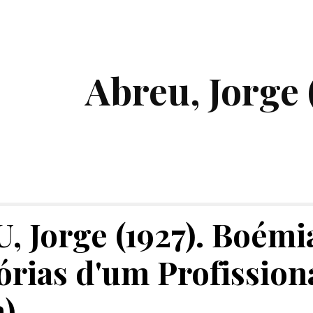
ip to main content
Skip to navigat
Abreu, Jorge 
 Jorge (1927). Boémia 
rias d'um Profissiona
a)