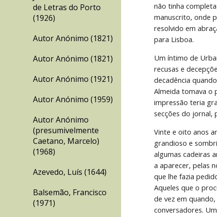
não tinha completa
de Letras do Porto
manuscrito, onde p
(1926)
resolvido em abraça
Autor Anónimo (1821)
para Lisboa.
Um íntimo de Urban
Autor Anónimo (1821)
recusas e decepções
Autor Anónimo (1921)
decadência quando 
Almeida tomava o pe
Autor Anónimo (1959)
impressão teria gr
secções do jornal,
Autor Anónimo
(presumivelmente
Vinte e oito anos an
Caetano, Marcelo)
grandioso e sombri
(1968)
algumas cadeiras am
a aparecer, pelas 
Azevedo, Luís (1644)
que lhe fazia pedid
Aqueles que o pro
Balsemão, Francisco
de vez em quando, r
(1971)
conversadores. Um