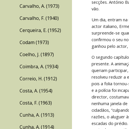
secções. António Ba
Carvalho, A. (1973)
vão.
Carvalho, F. (1940)
Um dia, entram na 
actor italiano, Erm
Cerqueira, E. (1952)
surpreende-se quan
confirmou o seu no
Codam (1973)
ganhou pelo actor,
Coelho, J. (1897)
O segundo capítulo
presente. A animaçã
Coimbra, A. (1934)
queriam participar, 
resolveu reduzir a 
Correio, H. (1912)
pois a folia tornou
e a polícia foi incap
Costa, A. (1954)
director, costumava
Costa, F. (1963)
nenhuma janela de L
cidadãos, “culpando
Cunha, A. (1913)
razões, o aluguer 
escadas do prédio.
Cunha, A. (1914)