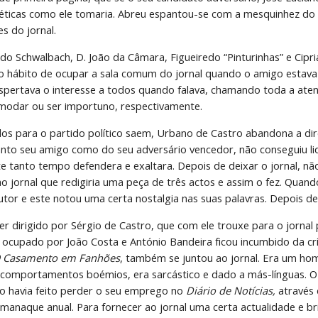
éticas como ele tomaria. Abreu espantou-se com a mesquinhez do h
s do jornal.
do Schwalbach, D. João da Câmara, Figueiredo “Pinturinhas” e Cipr
o hábito de ocupar a sala comum do jornal quando o amigo estava
pertava o interesse a todos quando falava, chamando toda a atenç
modar ou ser importuno, respectivamente.
os para o partido político saem, Urbano de Castro abandona a di
nto seu amigo como do seu adversário vencedor, não conseguiu lida
 tanto tempo defendera e exaltara. Depois de deixar o jornal, não
o jornal que redigiria uma peça de três actos e assim o fez. Quand
tor e este notou uma certa nostalgia nas suas palavras. Depois des
er dirigido por Sérgio de Castro, que com ele trouxe para o jornal
ocupado por João Costa e António Bandeira ficou incumbido da críti
 Casamento em Fanhões
, também se juntou ao jornal. Era um ho
comportamentos boémios, era sarcástico e dado a más-línguas. O seu
o havia feito perder o seu emprego no 
Diário de Notícias, 
através
lmanaque anual. Para fornecer ao jornal uma certa actualidade e br