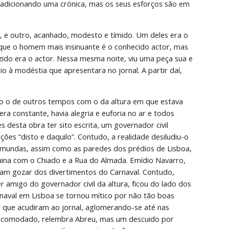
 
adicionando uma crónica, mas os seus esforços são em 
 e outro, acanhado, modesto e tímido. Um deles era o 
ê que o homem mais insinuante é o conhecido actor, mas 
ido era o actor. Nessa mesma noite, viu uma peça sua e 
à modéstia que apresentara no jornal. A partir daí, 
ndo o de outros tempos com o da altura em que estava 
a constante, havia alegria e euforia no ar e todos 
es desta obra ter sito escrita, um governador civil 
ições “disto e daquilo”. Contudo, a realidade desiludiu-o 
m imundas, assim como as paredes dos prédios de Lisboa, 
uina com o Chiado e a Rua do Almada. Emídio Navarro, 
diam gozar dos divertimentos do Carnaval. Contudo, 
 amigo do governador civil da altura, ficou do lado dos 
naval em Lisboa se tornou mítico por não tão boas 
 que acudiram ao jornal, aglomerando-se até nas 
 incomodado, relembra Abreu, mas um descuido por 