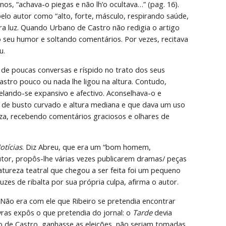
s, “achava-o piegas e não lh’o ocultava…” (pag. 16). 
pelo autor como “alto, forte, másculo, respirando saúde, 
utra luz. Quando Urbano de Castro não redigia o artigo 
 seu humor e soltando comentários. Por vezes, recitava 
u.
 poucas conversas e ríspido no trato dos seus 
stro pouco ou nada lhe ligou na altura. Contudo, 
lando-se expansivo e afectivo. Aconselhava-o e 
 de busto curvado e altura mediana e que dava um uso 
eza, recebendo comentários graciosos e olhares de 
otícias
. Diz Abreu, que era um “bom homem, 
tor, propôs-lhe várias vezes publicarem dramas/ peças 
natureza teatral que chegou a ser feita foi um pequeno 
zes de ribalta por sua própria culpa, afirma o autor.
Não era com ele que Ribeiro se pretendia encontrar 
vras expôs o que pretendia do jornal: o 
Tarde 
devia 
no de Castro, ganhasse as eleições, não seriam tomadas 