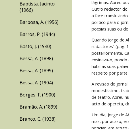
lágrimas. Abreu ouv
Baptista, Jacinto
Outro redactor do 
(1966)
a face transluzindo
Barbosa, A. (1956)
político para o jor
poesias suas ou de
Barros, P. (1944)
Quando Jorge de Ab
Basto, J. (1940)
redactores” (pag. 
posteriormente, Ca
Bessa, A. (1898)
ensinava-o, pondo 
hábil às suas palav
Bessa, A. (1899)
respeito por parte
Bessa, A. (1904)
A revisão do jornal
modestíssimo, trab
Borges, F. (1900)
de teatro. Abreu nu
acto de opereta, de
Bramão, A. (1899)
Um dia, Jorge de A
Branco, C. (1938)
mas, por acaso, era
noticiar, em artigo