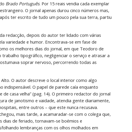
do 
Brado Português
. Por 15 reais vendia cada exemplar 
 estrangeiro. O jornal apenas durou cinco números mas, 
pós ter escrito de tudo um pouco pela sua terra, partiu 
da redacção, depois do autor ter lidado com várias 
pela variedade e humor. Encontrava-se em fase de 
como os melhores dias do jornal, em que Teodoro de 
rabalho tipográfico, negligenciar o serviço e atrasar a 
costumava soprar nervoso, percorrendo todas as 
 Alto. O autor descreve o local interior como algo 
o indispensável. O papel de parede caía enquanto 
de casa velha” (pag. 14). O primeiro redactor do jornal 
ura de janotismo e vaidade, atendia gente diariamente, 
hospitais, entre outros – que este nunca recusava. 
egou, mais tarde, a acamaradar-se com o colega que, 
os dias de feriado, tornavam-se boémios e 
sfolhando lembranças com os olhos molhados em 