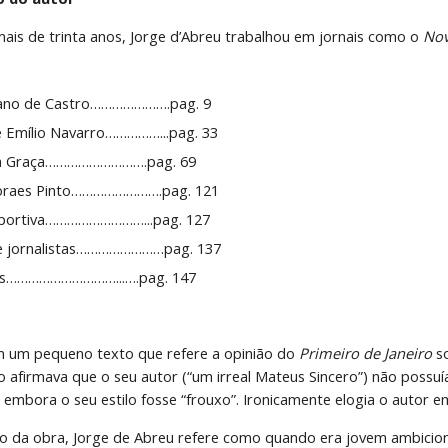
mais de trinta anos, Jorge d’Abreu trabalhou em jornais como o 
Nov
bano de Castro………………….pag. 9
 Emílio Navarro……………...pag. 33
lva Graça……………………….pag. 69
oraes Pinto…………………….pag. 121
portiva………………………...pag. 127
 e jornalistas……………………pag. 137
los…………………………...….pag. 147
om um pequeno texto que refere a opinião do 
Primeiro de Janeiro 
s
io afirmava que o seu autor (“um irreal Mateus Sincero”) não possuí
 embora o seu estilo fosse “frouxo”. Ironicamente elogia o autor e
lo da obra, Jorge de Abreu refere como quando era jovem ambiciona