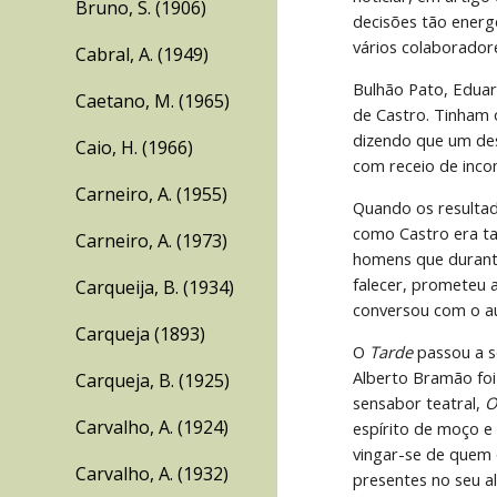
Bruno, S. (1906)
decisões tão energ
vários colaboradore
Cabral, A. (1949)
Bulhão Pato, Eduar
Caetano, M. (1965)
de Castro. Tinham 
dizendo que um des
Caio, H. (1966)
com receio de inco
Carneiro, A. (1955)
Quando os resultad
como Castro era ta
Carneiro, A. (1973)
homens que durante
falecer, prometeu a
Carqueija, B. (1934)
conversou com o au
Carqueja (1893)
O 
Tarde 
passou a s
Alberto Bramão foi 
Carqueja, B. (1925)
sensabor teatral, 
O
Carvalho, A. (1924)
espírito de moço e 
vingar-se de quem 
Carvalho, A. (1932)
presentes no seu a