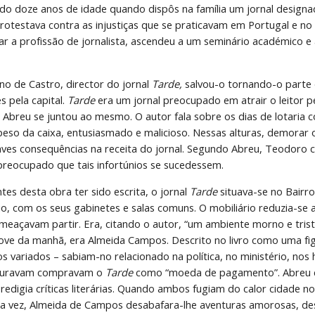
do doze anos de idade quando dispôs na família um jornal designa
rotestava contra as injustiças que se praticavam em Portugal e no
r a profissão de jornalista, ascendeu a um seminário académico e a
o de Castro, director do jornal 
Tarde,
 salvou-o tornando-o parte 
 pela capital. 
Tarde
 era um jornal preocupado em atrair o leitor 
Abreu se juntou ao mesmo. O autor fala sobre os dias de lotaria 
so da caixa, entusiasmado e malicioso. Nessas alturas, demorar o t
aves consequências na receita do jornal. Segundo Abreu, Teodoro 
 preocupado que tais infortúnios se sucedessem. 
tes desta obra ter sido escrita, o jornal 
Tarde 
situava-se no Bairro
o, com os seus gabinetes e salas comuns. O mobiliário reduzia-se a
eaçavam partir. Era, citando o autor, “um ambiente morno e triste 
nove da manhã, era Almeida Campos. Descrito no livro como uma fig
os variados – sabiam-no relacionado na política, no ministério, nos 
curavam compravam o 
Tarde 
como “moeda de pagamento”. Abreu ch
edigia críticas literárias. Quando ambos fugiam do calor cidade n
a vez, Almeida de Campos desabafara-lhe aventuras amorosas, de