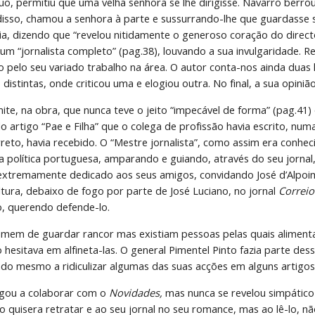
uo, permitiu que uma velha senhora se lhe dirigisse. Navarro berro
disso, chamou a senhora à parte e sussurrando-lhe que guardasse s
ria, dizendo que “revelou nitidamente o generoso coração do direct
um “jornalista completo” (pag.38), louvando a sua invulgaridade. Re
pelo seu variado trabalho na área. O autor conta-nos ainda duas his
 distintas, onde criticou uma e elogiou outra. No final, a sua opiniã
te, na obra, que nunca teve o jeito “impecável de forma” (pag.41)
 artigo “Pae e Filha” que o colega de profissão havia escrito, num
reto, havia recebido. O “Mestre jornalista”, como assim era conhec
a política portuguesa, amparando e guiando, através do seu jornal, 
xtremamente dedicado aos seus amigos, convidando José d’Alpoim
tura, debaixo de fogo por parte de José Luciano, no jornal 
Correio
o, querendo defende-lo.
mem de guardar rancor mas existiam pessoas pelas quais alimenta
 hesitava em alfineta-las. O general Pimentel Pinto fazia parte des
do mesmo a ridiculizar algumas das suas acções em alguns artigos 
gou a colaborar com o 
Novidades, 
mas nunca se revelou simpático
o quisera retratar e ao seu jornal no seu romance, mas ao lê-lo, nã