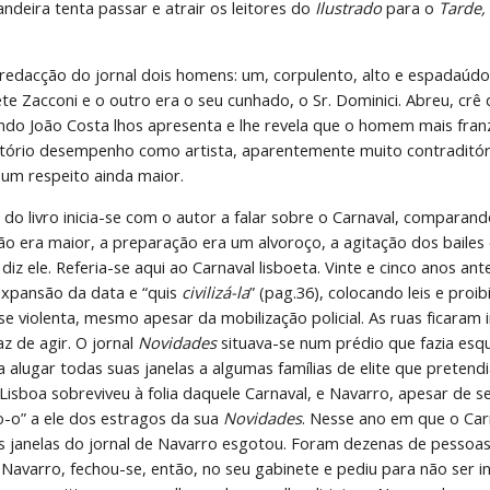
ndeira tenta passar e atrair os leitores do 
Ilustrado
 para o 
Tarde,
redacção do jornal dois homens: um, corpulento, alto e espadaúdo,
ete Zacconi e o outro era o seu cunhado, o Sr. Dominici. Abreu, cr
do João Costa lhos apresenta e lhe revela que o homem mais franz
tório desempenho como artista, aparentemente muito contraditório 
 um respeito ainda maior.
 do livro inicia-se com o autor a falar sobre o Carnaval, compara
o era maior, a preparação era um alvoroço, a agitação dos bailes er
diz ele. Referia-se aqui ao Carnaval lisboeta. Vinte e cinco anos ant
expansão da data e “quis 
civilizá-la
” (pag.36), colocando leis e proib
-se violenta, mesmo apesar da mobilização policial. As ruas ficara
az de agir. O jornal 
Novidades 
situava-se num prédio que fazia esq
 alugar todas suas janelas a algumas famílias de elite que preten
isboa sobreviveu à folia daquele Carnaval, e Navarro, apesar de ser
-o” a ele dos estragos da sua 
Novidades
. Nesse ano em que o Car
às janelas do jornal de Navarro esgotou. Foram dezenas de pessoas
 Navarro, fechou-se, então, no seu gabinete e pediu para não ser