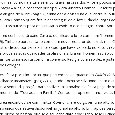
iu mas, como na altura se encontrava na casa dos vinte e poucos ano
Tarde 
– aliás, o redactor principal – era Alberto Bramão. Descrito 
 a alegria de viver” (pag.17), vinha dar à divisão na qual entrava, o
nal, era Bramão quem ficava encarregue de o fazer, dando largas ao
 outros autores para desanuviar o espírito dos colegas, conta Abre
reu conheceu Urbano Castro, qualificou-o logo como um “homem de
19). Tinha-se apresentado como um novo redactor do jornal, mas Ca
stro deitou por terra a impressão que havia causado no autor, reve
à prova às suas qualidades profissionais. Era um homem estrábico,
ras, tanto na escrita como na conversa. Redigia com rapidez e just
 dos colegas.
 era feita por Julio Rocha, que pertencera ao quadro do 
Diário de N
alhador incansável” (pag.22). Quando Rocha se relacionou com o au
nca sentiu disposição para realizar tal trabalho e a única peça de 
nominado “Tourada em Família”. Contudo, a opereta nunca viu as lu
breu encontrou-se com Hintze Ribeiro, chefe do governo na altura. 
 o único que estava disponível no jornal na altura. Em rápidas pala
 de primeira página, que se o seu candidato adversário, José Lucia