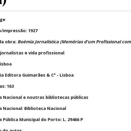
rge
o/impressão: 1927
a obra: 
Boémia Jornalística (Memórias d'um Profissional com 
ornalistas e vida profissional
Lisboa
ria Editora Guimarães & Cª - Lisboa
s: 163
a Nacional e noutras bibliotecas públicas
a Nacional: Biblioteca Nacional 
a Pública Municipal do Porto: L. 29466 P
o do autor