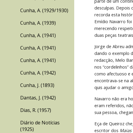
parte de um contín
desculpas. Depois 
Cunha, A. (1929/1930)
recorda esta histó
Emídio Navarro foi 
Cunha, A. (1939)
merecendo respeito 
Cunha, A. (1941)
duas peças teatrais
Jorge de Abreu admi
Cunha, A. (1941)
dando o exemplo do
Cunha, A. (1941)
redacção, Melo Bar
nos “cordelinhos” d
Cunha, A. (1942)
como afectuoso e e
encontrava-se na al
Cunha, J. (1893)
quis ajudar o amig
Dantas, J. (1942)
Navarro não era ho
eram referidos, não
Dias, R. (1957)
sua pessoa, chegan
Diário de Notícias
Eça de Queiroz che
(1925)
escritor dos 
Maias 