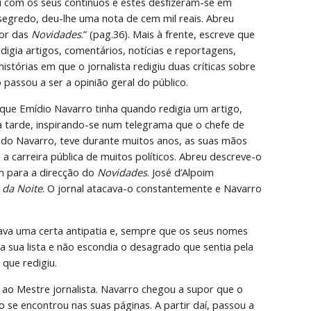
u com os seus contínuos e estes desfizeram-se em 
egredo, deu-lhe uma nota de cem mil reais. Abreu 
or das 
Novidades
.” (pag.36). Mais à frente, escreve que 
digia artigos, comentários, notícias e reportagens, 
tórias em que o jornalista redigiu duas críticas sobre 
o passou a ser a opinião geral do público.
 que Emídio Navarro tinha quando redigia um artigo, 
a tarde, inspirando-se num telegrama que o chefe de 
ido Navarro, teve durante muitos anos, as suas mãos 
a carreira pública de muitos políticos. Abreu descreve-o 
 para a direcção do 
Novidades
. José d’Alpoim 
 da Noite
. O jornal atacava-o constantemente e Navarro 
va uma certa antipatia e, sempre que os seus nomes 
sa sua lista e não escondia o desagrado que sentia pela 
que redigiu.
 ao Mestre jornalista. Navarro chegou a supor que o 
o se encontrou nas suas páginas. A partir daí, passou a 