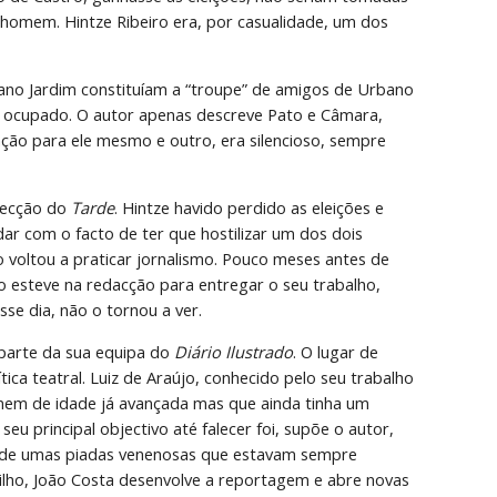
omem. Hintze Ribeiro era, por casualidade, um dos 
iano Jardim constituíam a “troupe” de amigos de Urbano 
 ocupado. O autor apenas descreve Pato e Câmara, 
ão para ele mesmo e outro, era silencioso, sempre 
recção do 
Tarde
. Hintze havido perdido as eleições e 
r com o facto de ter que hostilizar um dos dois 
 voltou a praticar jornalismo. Pouco meses antes de 
o esteve na redacção para entregar o seu trabalho, 
se dia, não o tornou a ver.
 parte da sua equipa do 
Diário Ilustrado
. O lugar de 
ca teatral. Luiz de Araújo, conhecido pelo seu trabalho 
mem de idade já avançada mas que ainda tinha um 
 principal objectivo até falecer foi, supõe o autor, 
 de umas piadas venenosas que estavam sempre 
ilho, João Costa desenvolve a reportagem e abre novas 