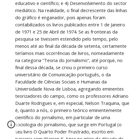
educativo e científico; e 4) Desenvolvimento do sector 
mediático. Na realidade, o final decrescente das linhas 
do gráfico é enganador, pois apenas foram 
contabilizados os livros publicados entre 1 de Janeiro 
de 1971 e 25 de Abril de 1974. Se as fronteiras da 
pesquisa se tivessem estendido pelo tempo, pelo 
menos até ao final da década de setenta, certamente 
teríamos mais ocorrências de livros, nomeadamente 
na categoria “Teoria do Jornalismo”, até porque, no 
final dessa década, se criou o primeiro curso 
universitário de Comunicação português, o da 
Faculdade de Ciências Sociais e Humanas da 
Universidade Nova de Lisboa, agregando eminentes 
teorizadores do campo, como os professores Adriano 
Duarte Rodrigues e, em especial, Nelson Traquina, que 
é, quanto a nós, o primeiro teórico eminentemente 
científico do jornalismo, em particular de uma 
sociologia do jornalismo, que surge em Portugal (o 
seu livro O Quarto Poder Frustrado, escrito em 
parceria com Warren K. Agee no início da década de 