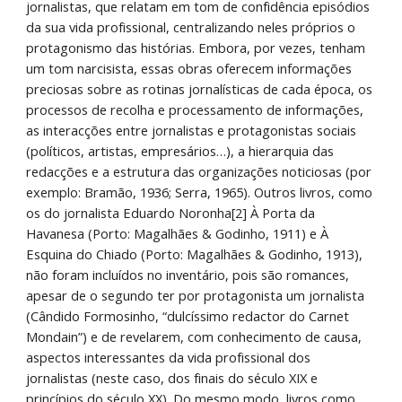
jornalistas, que relatam em tom de confidência episódios 
da sua vida profissional, centralizando neles próprios o 
protagonismo das histórias. Embora, por vezes, tenham 
um tom narcisista, essas obras oferecem informações 
preciosas sobre as rotinas jornalísticas de cada época, os 
processos de recolha e processamento de informações, 
as interacções entre jornalistas e protagonistas sociais 
(políticos, artistas, empresários…), a hierarquia das 
redacções e a estrutura das organizações noticiosas (por 
exemplo: Bramão, 1936; Serra, 1965). Outros livros, como 
os do jornalista Eduardo Noronha[2] À Porta da 
Havanesa (Porto: Magalhães & Godinho, 1911) e À 
Esquina do Chiado (Porto: Magalhães & Godinho, 1913), 
não foram incluídos no inventário, pois são romances, 
apesar de o segundo ter por protagonista um jornalista 
(Cândido Formosinho, “dulcíssimo redactor do Carnet 
Mondain”) e de revelarem, com conhecimento de causa, 
aspectos interessantes da vida profissional dos 
jornalistas (neste caso, dos finais do século XIX e 
princípios do século XX). Do mesmo modo, livros como 