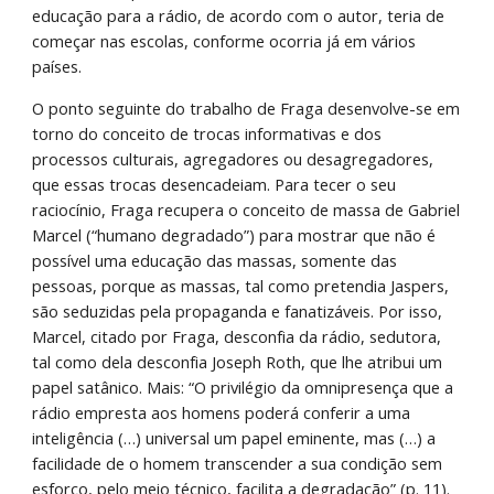
educação para a rádio, de acordo com o autor, teria de 
começar nas escolas, conforme ocorria já em vários 
países.
O ponto seguinte do trabalho de Fraga desenvolve-se em 
torno do conceito de trocas informativas e dos 
processos culturais, agregadores ou desagregadores, 
que essas trocas desencadeiam. Para tecer o seu 
raciocínio, Fraga recupera o conceito de massa de Gabriel 
Marcel (“humano degradado”) para mostrar que não é 
possível uma educação das massas, somente das 
pessoas, porque as massas, tal como pretendia Jaspers, 
são seduzidas pela propaganda e fanatizáveis. Por isso, 
Marcel, citado por Fraga, desconfia da rádio, sedutora, 
tal como dela desconfia Joseph Roth, que lhe atribui um 
papel satânico. Mais: “O privilégio da omnipresença que a 
rádio empresta aos homens poderá conferir a uma 
inteligência (…) universal um papel eminente, mas (…) a 
facilidade de o homem transcender a sua condição sem 
esforço, pelo meio técnico, facilita a degradação” (p. 11). 