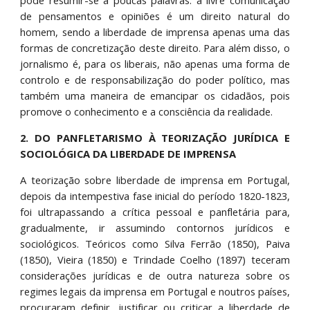
pode resumir-se a poucas palavras: a livre comunicação
de pensamentos e opiniões é um direito natural do
homem, sendo a liberdade de imprensa apenas uma das
formas de concretização deste direito. Para além disso, o
jornalismo é, para os liberais, não apenas uma forma de
controlo e de responsabilização do poder político, mas
também uma maneira de emancipar os cidadãos, pois
promove o conhecimento e a consciência da realidade.
2. DO PANFLETARISMO À TEORIZAÇÃO JURÍDICA E
SOCIOLÓGICA DA LIBERDADE DE IMPRENSA
A teorização sobre liberdade de imprensa em Portugal,
depois da intempestiva fase inicial do período 1820-1823,
foi ultrapassando a crítica pessoal e panfletária para,
gradualmente, ir assumindo contornos jurídicos e
sociológicos. Teóricos como Silva Ferrão (1850), Paiva
(1850), Vieira (1850) e Trindade Coelho (1897) teceram
considerações jurídicas e de outra natureza sobre os
regimes legais da imprensa em Portugal e noutros países,
procuraram definir, justificar ou criticar a liberdade de