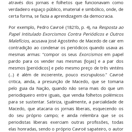
através dos jornais e folhetos que funcionavam como
verdadeiro espaço público, imaterial e simbólico, onde, de
certa forma, se fazia a aprendizagem da democracia.
Por exemplo, Pedro Cavroé (1821b, p. 4), na
Resposta ao
Papel Intitulado Exorcismos Contra Periódicos e Outros
Malefícios
, acusava José Agostinho de Macedo de cair em
contradição ao condenar os periódicos quando usava as
mesmas armas: “compor os seus
Exorcismos
em papel
pardo para os vender nas mesmas [lojas] e a par dos
mesmos [periódicos] e pelo mesmo preço de três vinténs
(...) é além de incoerente, pouco escrupuloso.” Cavroé
critica, ainda, a presunção de Macedo, que se tomaria
pelo guia da Nação, quando não seria mais do que um
periodiqueiro entre iguais, que vendia folhetos polémicos
para se sustentar. Satiriza, igualmente, a parcialidade de
Macedo, que atacaria os jornais liberais, esquecendo os
do seu próprio campo; e ainda relembra que se os
periodistas liberais exerciam outras profissões, todas
elas honradas, sendo o próprio Cavroé sapateiro, o autor