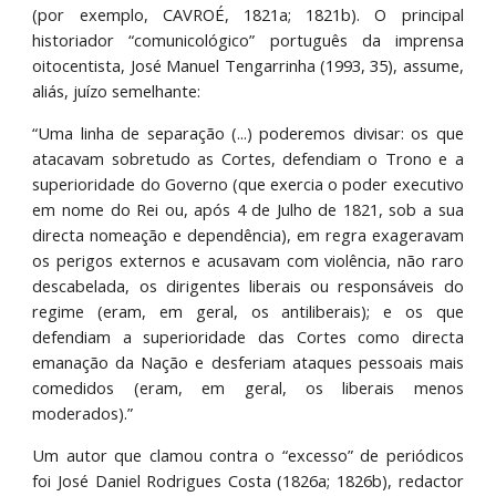
(por exemplo, CAVROÉ, 1821a; 1821b). O principal
historiador “comunicológico” português da imprensa
oitocentista, José Manuel Tengarrinha (1993, 35), assume,
aliás, juízo semelhante:
“Uma linha de separação (...) poderemos divisar: os que
atacavam sobretudo as Cortes, defendiam o Trono e a
superioridade do Governo (que exercia o poder executivo
em nome do Rei ou, após 4 de Julho de 1821, sob a sua
directa nomeação e dependência), em regra exageravam
os perigos externos e acusavam com violência, não raro
descabelada, os dirigentes liberais ou responsáveis do
regime (eram, em geral, os antiliberais); e os que
defendiam a superioridade das Cortes como directa
emanação da Nação e desferiam ataques pessoais mais
comedidos (eram, em geral, os liberais menos
moderados).”
Um autor que clamou contra o “excesso” de periódicos
foi José Daniel Rodrigues Costa (1826a; 1826b), redactor