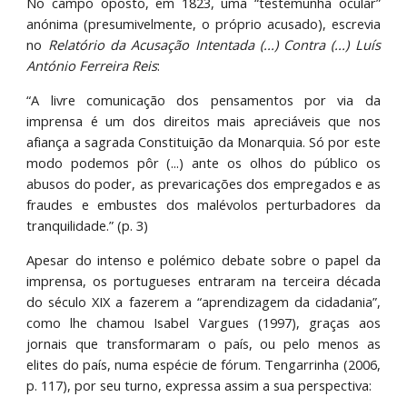
No campo oposto, em 1823, uma “testemunha ocular”
anónima (presumivelmente, o próprio acusado), escrevia
no
Relatório da Acusação Intentada (...) Contra (...) Luís
António Ferreira Reis
:
“A livre comunicação dos pensamentos por via da
imprensa é um dos direitos mais apreciáveis que nos
afiança a sagrada Constituição da Monarquia. Só por este
modo podemos pôr (...) ante os olhos do público os
abusos do poder, as prevaricações dos empregados e as
fraudes e embustes dos malévolos perturbadores da
tranquilidade.” (p. 3)
Apesar do intenso e polémico debate sobre o papel da
imprensa, os portugueses entraram na terceira década
do século XIX a fazerem a “aprendizagem da cidadania”,
como lhe chamou Isabel Vargues (1997), graças aos
jornais que transformaram o país, ou pelo menos as
elites do país, numa espécie de fórum. Tengarrinha (2006,
p. 117), por seu turno, expressa assim a sua perspectiva: