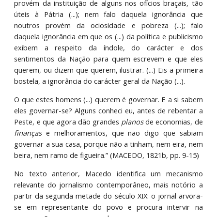
provém da instituição de alguns nos ofícios braçais, tão
úteis à Pátria (...); nem falo daquela ignorância que
noutros provém da ociosidade e pobreza (...); falo
daquela ignorância em que os (...) da política e publicismo
exibem a respeito da índole, do carácter e dos
sentimentos da Nação para quem escrevem e que eles
querem, ou dizem que querem, ilustrar. (...) Eis a primeira
bostela, a ignorância do carácter geral da Nação (...).
O que estes homens (...) querem é governar. E a si sabem
eles governar-se? Alguns conheci eu, antes de rebentar a
Peste, e que agora dão grandes
planos
de economias, de
finanças
e melhoramentos, que não digo que sabiam
governar a sua casa, porque não a tinham, nem eira, nem
beira, nem ramo de figueira.” (MACEDO, 1821b, pp. 9-15)
No texto anterior, Macedo identifica um mecanismo
relevante do jornalismo contemporâneo, mais notório a
partir da segunda metade do século XIX: o jornal arvora-
se em representante do povo e procura intervir na