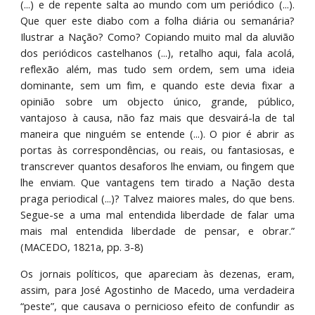
(...) e de repente salta ao mundo com um periódico (...).
Que quer este diabo com a folha diária ou semanária?
Ilustrar a Nação? Como? Copiando muito mal da aluvião
dos periódicos castelhanos (...), retalho aqui, fala acolá,
reflexão além, mas tudo sem ordem, sem uma ideia
dominante, sem um fim, e quando este devia fixar a
opinião sobre um objecto único, grande, público,
vantajoso à causa, não faz mais que desvairá-la de tal
maneira que ninguém se entende (...). O pior é abrir as
portas às correspondências, ou reais, ou fantasiosas, e
transcrever quantos desaforos lhe enviam, ou fingem que
lhe enviam. Que vantagens tem tirado a Nação desta
praga periodical (...)? Talvez maiores males, do que bens.
Segue-se a uma mal entendida liberdade de falar uma
mais mal entendida liberdade de pensar, e obrar.”
(MACEDO, 1821a, pp. 3-8)
Os jornais políticos, que apareciam às dezenas, eram,
assim, para José Agostinho de Macedo, uma verdadeira
“peste”, que causava o pernicioso efeito de confundir as