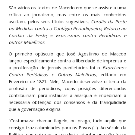
São vários os textos de Macedo em que se assiste a uma
crítica ao jornalismo, mas entre os mais conhecidos
avultam, pelos seus títulos sugestivos,
Cordão da Peste
ou Medidas contra o Contágio Periodiqueiro
;
Reforço ao
Cordão da Peste
; e
Exorcismos contra Periódicos e
outros Malefícios
.
O primeiro opúsculo que José Agostinho de Macedo
lançou especificamente contra a liberdade de imprensa e
a proliferação de jornais panfletários foi o
Exorcismos
Contra Periódicos e Outros Malefícios
, editado em
Fevereiro de 1821. Nele, Macedo desenvolve o tema da
profusão de periódicos, cujas posições diferenciadas
contribuiriam para instaurar a anarquia e impediriam a
necessária obtenção dos consensos e da tranquilidade
que a governação exigiria.
“Costuma-se chamar flagelo, ou praga, tudo aquilo que
consigo traz calamidades para os Povos (...). Ao século da
Política, que outra praga se devia adoptar que não fosse