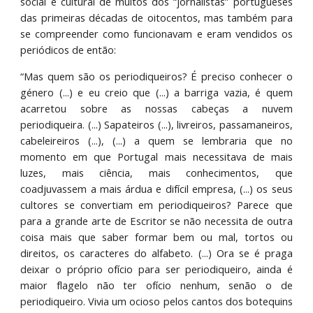
social e cultural de muitos dos “jornalistas” portugueses
das primeiras décadas de oitocentos, mas também para
se compreender como funcionavam e eram vendidos os
periódicos de então:
“Mas quem são os periodiqueiros? É preciso conhecer o
género (...) e eu creio que (...) a barriga vazia, é quem
acarretou sobre as nossas cabeças a nuvem
periodiqueira. (...) Sapateiros (...), livreiros, passamaneiros,
cabeleireiros (...), (...) a quem se lembraria que no
momento em que Portugal mais necessitava de mais
luzes, mais ciência, mais conhecimentos, que
coadjuvassem a mais árdua e difícil empresa, (...) os seus
cultores se convertiam em periodiqueiros? Parece que
para a grande arte de Escritor se não necessita de outra
coisa mais que saber formar bem ou mal, tortos ou
direitos, os caracteres do alfabeto. (...) Ora se é praga
deixar o próprio ofício para ser periodiqueiro, ainda é
maior flagelo não ter ofício nenhum, senão o de
periodiqueiro. Vivia um ocioso pelos cantos dos botequins