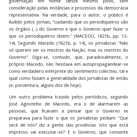
governação em nome desse mesmo povo, sem
consideração pelas instâncias e processos da democracia
representativa. Na verdade, para o autor, o público é
iludido pelos jornais, “cuidando que os periodiqueiros são
os órgãos (...) do Governo e que o Governo quer fazer o
que os periodiqueiros dizem.” (MACEDO, 1821b, pp. 12-
14). Segundo Macedo (1821b, p. 14), os jornalistas “Não
só querem ser os mestres da Nação, mas os mestres do
Governo”. Diga-se, contudo, que, paradoxalmente, o
próprio Macedo, não hesitava em autopropagandear-se
como verdadeiro intérprete do sentimento colectivo, tal e
qual como faziam a generalidade dos jornalistas de então
(e, porventura, alguns dos de hoje).
Um outro problema trazido pelos periódicos, segundo
José Agostinho de Macedo, era o de alarmarem as
pessoas, que ficariam a pensar que o Governo se
preparava para fazer o que os jornalistas pediam: “Que
será de nós? diz a gente das províncias. Isto que está
impresso vai executar-se? E o Governo, que consente