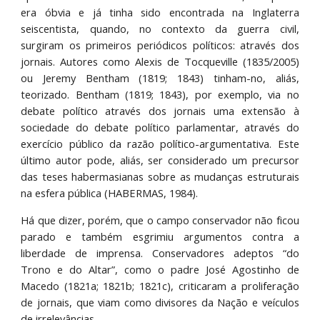
era óbvia e já tinha sido encontrada na Inglaterra
seiscentista, quando, no contexto da guerra civil,
surgiram os primeiros periódicos políticos: através dos
jornais. Autores como Alexis de Tocqueville (1835/2005)
ou Jeremy Bentham (1819; 1843) tinham-no, aliás,
teorizado. Bentham (1819; 1843), por exemplo, via no
debate político através dos jornais uma extensão à
sociedade do debate político parlamentar, através do
exercício público da razão político-argumentativa. Este
último autor pode, aliás, ser considerado um precursor
das teses habermasianas sobre as mudanças estruturais
na esfera pública (HABERMAS, 1984).
Há que dizer, porém, que o campo conservador não ficou
parado e também esgrimiu argumentos contra a
liberdade de imprensa. Conservadores adeptos “do
Trono e do Altar”, como o padre José Agostinho de
Macedo (1821a; 1821b; 1821c), criticaram a proliferação
de jornais, que viam como divisores da Nação e veículos
de irrelevâncias.