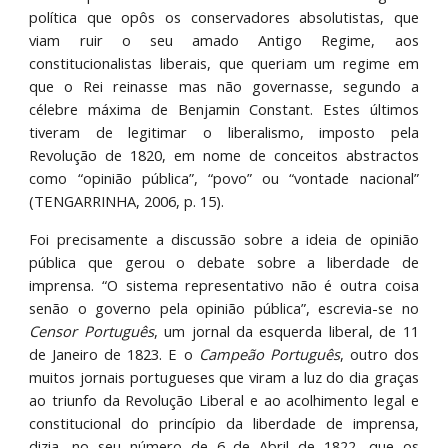
política que opôs os conservadores absolutistas, que
viam ruir o seu amado Antigo Regime, aos
constitucionalistas liberais, que queriam um regime em
que o Rei reinasse mas não governasse, segundo a
célebre máxima de Benjamin Constant. Estes últimos
tiveram de legitimar o liberalismo, imposto pela
Revolução de 1820, em nome de conceitos abstractos
como “opinião pública”, “povo” ou “vontade nacional”
(TENGARRINHA, 2006, p. 15).
Foi precisamente a discussão sobre a ideia de opinião
pública que gerou o debate sobre a liberdade de
imprensa. “O sistema representativo não é outra coisa
senão o governo pela opinião pública”, escrevia-se no
Censor Português
, um jornal da esquerda liberal,
de 11
de Janeiro de 1823. E o
Campeão Português
, outro dos
muitos jornais portugueses que viram a luz do dia graças
ao triunfo da Revolução Liberal e ao acolhimento legal e
constitucional do princípio da liberdade de imprensa,
dizia, no seu número de 6 de Abril de 1822, que os