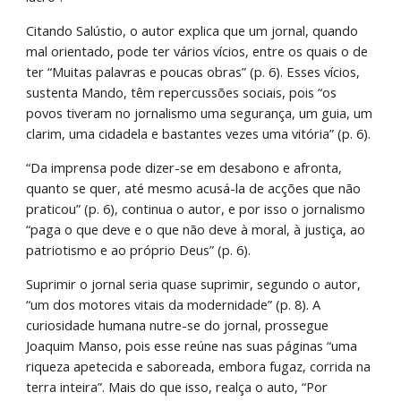
Citando Salústio, o autor explica que um jornal, quando 
mal orientado, pode ter vários vícios, entre os quais o de 
ter “Muitas palavras e poucas obras” (p. 6). Esses vícios, 
sustenta Mando, têm repercussões sociais, pois “os 
povos tiveram no jornalismo uma segurança, um guia, um 
clarim, uma cidadela e bastantes vezes uma vitória” (p. 6).
“Da imprensa pode dizer-se em desabono e afronta, 
quanto se quer, até mesmo acusá-la de acções que não 
praticou” (p. 6), continua o autor, e por isso o jornalismo 
“paga o que deve e o que não deve à moral, à justiça, ao 
patriotismo e ao próprio Deus” (p. 6).
Suprimir o jornal seria quase suprimir, segundo o autor, 
“um dos motores vitais da modernidade” (p. 8). A 
curiosidade humana nutre-se do jornal, prossegue 
Joaquim Manso, pois esse reúne nas suas páginas “uma 
riqueza apetecida e saboreada, embora fugaz, corrida na 
terra inteira”. Mais do que isso, realça o auto, “Por 