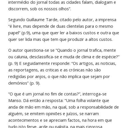
intermédio do jornal todas as cidades falam, dialogam e 
discorrem, sob os nossos olhos”.
Segundo Guillaume Tarde, citado pelo autor, a imprensa 
“é livre, mas depende de duas clientelas para o mesmo 
papel” (p.9), uma que quer ler a baixos custos e outra que 
quer ser lida mas que tem que produzir a altos custos.
O autor questiona-se se “Quando o jornal trafica, mente 
ou calunia, desclassifica-se e muda de clima e de espécie?” 
(p. 9) E seguidamente responde: “Os artigos, as noticias, 
as reportagens, as criticas e as crónicas não são 
redigidas por anjos, o que não implica que sejam por 
demónios” (p. 9).
“O que é um jornal no fim de contas?”, interroga-se 
Manso. Dá então a resposta: “Uma folha volante que 
anda de mão em mão, na qual, sob a responsabilidade de 
alguém, se emitem opiniões e juízos, se narram 
acontecimentos e se apreciam factos, na hora em que 
tudo isto ferve, arde ou palpita, na mais rigorosa 