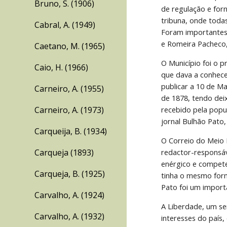
Bruno, S. (1906)
de regulação e for
tribuna, onde toda
Cabral, A. (1949)
Foram importantes 
e Romeira Pacheco, 
Caetano, M. (1965)
O Município foi o 
Caio, H. (1966)
que dava a conhece
publicar a 10 de M
Carneiro, A. (1955)
de 1878, tendo dei
Carneiro, A. (1973)
recebido pela popu
jornal Bulhão Pato
Carqueija, B. (1934)
O Correio do Meio 
Carqueja (1893)
redactor-responsáv
enérgico e competen
Carqueja, B. (1925)
tinha o mesmo form
Pato foi um import
Carvalho, A. (1924)
A Liberdade, um se
Carvalho, A. (1932)
interesses do país,