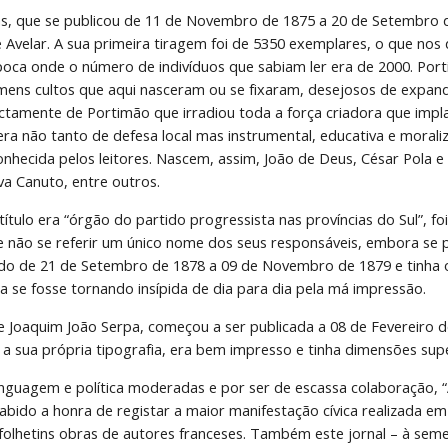
tas, que se publicou de 11 de Novembro de 1875 a 20 de Setembro d
e Avelar. A sua primeira tiragem foi de 5350 exemplares, o que nos
poca onde o número de indivíduos que sabiam ler era de 2000. Port
omens cultos que aqui nasceram ou se fixaram, desejosos de expandi
actamente de Portimão que irradiou toda a força criadora que impla
 era não tanto de defesa local mas instrumental, educativa e morali
onhecida pelos leitores. Nascem, assim, João de Deus, César Pola e
lva Canuto, entre outros.
título era “órgão do partido progressista nas províncias do Sul”, f
de não se referir um único nome dos seus responsáveis, embora se p
cado de 21 de Setembro de 1878 a 09 de Novembro de 1879 e tinha o
a se fosse tornando insípida de dia para dia pela má impressão.
e Joaquim João Serpa, começou a ser publicada a 08 de Fevereiro d
a a sua própria tipografia, era bem impresso e tinha dimensões supe
linguagem e política moderadas e por ser de escassa colaboração, “
bido a honra de registar a maior manifestação cívica realizada em 
folhetins obras de autores franceses. Também este jornal – à seme