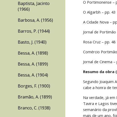
O Portimonense – 
Baptista, Jacinto
(1966)
O Algarbh – pp. 43
Barbosa, A. (1956)
A Cidade Nova – pp
Barros, P. (1944)
Jornal de Portimão 
Basto, J. (1940)
Rosa Cruz – pp. 48
Comércio Portimão
Bessa, A. (1898)
Jornal de Cinema – 
Bessa, A. (1899)
Resumo da obra (
Bessa, A. (1904)
Segundo Joaquim An
Borges, F. (1900)
cabe a honra de ter
Bramão, A. (1899)
Na verdade, já em 
Tavira e Lagos tiv
Branco, C. (1938)
semanário da proví
mais de um ano, fo