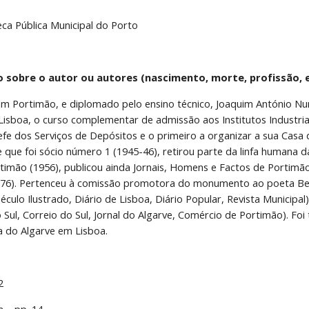
teca Pública Municipal do Porto
o sobre o autor ou autores (nascimento, morte, profissão, e
m Portimão, e diplomado pelo ensino técnico, Joaquim António Nu
 Lisboa, o curso complementar de admissão aos Institutos Industria
efe dos Serviços de Depósitos e o primeiro a organizar a sua Casa d
 que foi sócio número 1 (1945-46), retirou parte da linfa humana da
rtimão (1956), publicou ainda Jornais, Homens e Factos de Portimão
976). Pertenceu à comissão promotora do monumento ao poeta Ber
Século Ilustrado, Diário de Lisboa, Diário Popular, Revista Municipal
 Sul, Correio do Sul, Jornal do Algarve, Comércio de Portimão). Foi
a do Algarve em Lisboa.
2