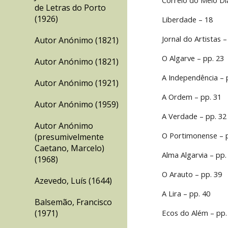
Correio do Meio Di
de Letras do Porto
(1926)
Liberdade – 18
Jornal do Artistas –
Autor Anónimo (1821)
O Algarve – pp. 23
Autor Anónimo (1821)
A Independência – 
Autor Anónimo (1921)
A Ordem – pp. 31
Autor Anónimo (1959)
A Verdade – pp. 32
Autor Anónimo
O Portimonense – 
(presumivelmente
Caetano, Marcelo)
Alma Algarvia – pp.
(1968)
O Arauto – pp. 39
Azevedo, Luís (1644)
A Lira – pp. 40
Balsemão, Francisco
(1971)
Ecos do Além – pp.