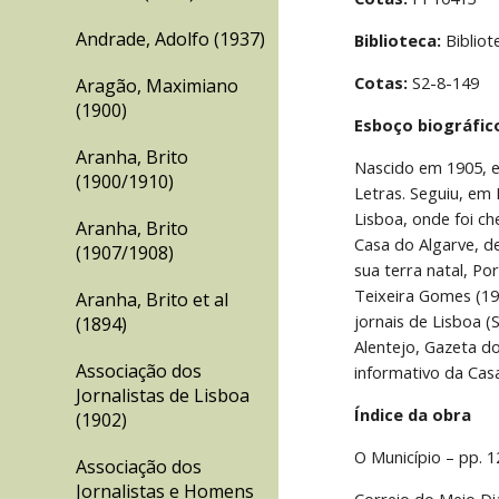
Andrade, Adolfo (1937)
Biblioteca:
 Biblio
Cotas:
 S2-8-149
Aragão, Maximiano
(1900)
Esboço biográfic
Aranha, Brito
Nascido em 1905, e
(1900/1910)
Letras. Seguiu, em
Lisboa, onde foi ch
Aranha, Brito
Casa do Algarve, de
(1907/1908)
sua terra natal, Po
Teixeira Gomes (1
Aranha, Brito et al
jornais de Lisboa (
(1894)
Alentejo, Gazeta do
Associação dos
informativo da Cas
Jornalistas de Lisboa
Índice da obra
(1902)
O Município – pp. 1
Associação dos
Jornalistas e Homens