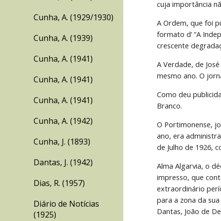
cuja importância n
Cunha, A. (1929/1930)
A Ordem, que foi 
formato d’ “A Inde
Cunha, A. (1939)
crescente degradaç
Cunha, A. (1941)
A Verdade, de José
mesmo ano. O jorna
Cunha, A. (1941)
Como deu publicidad
Cunha, A. (1941)
Branco.
Cunha, A. (1942)
O Portimonense, jor
ano, era administra
Cunha, J. (1893)
de Julho de 1926, 
Dantas, J. (1942)
Alma Algarvia, o d
impresso, que cont
Dias, R. (1957)
extraordinário per
para a zona da sua 
Diário de Notícias
Dantas, João de De
(1925)