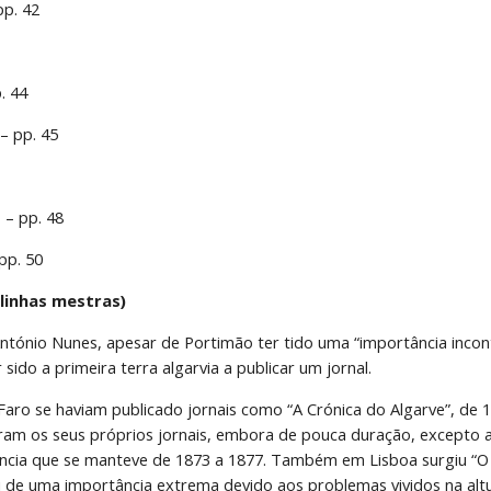
pp. 42
. 44
– pp. 45
 – pp. 48
pp. 50
linhas mestras)
tónio Nunes, apesar de Portimão ter tido uma “importância inconte
 sido a primeira terra algarvia a publicar um jornal.
Faro se haviam publicado jornais como “A Crónica do Algarve”, de 
eram os seus próprios jornais, embora de pouca duração, excepto a 
ncia que se manteve de 1873 a 1877. Também em Lisboa surgiu “O 
i de uma importância extrema devido aos problemas vividos na altu