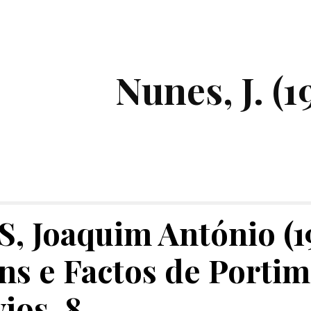
ip to main content
Skip to navigat
Nunes, J. (1
 Joaquim António (196
s e Factos de Portimã
ios, 8.