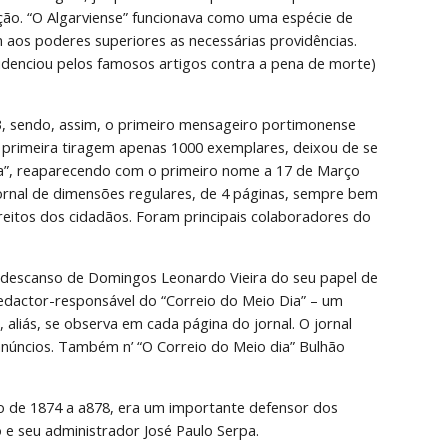
ão. “O Algarviense” funcionava como uma espécie de 
aos poderes superiores as necessárias providências. 
enciou pelos famosos artigos contra a pena de morte) 
3, sendo, assim, o primeiro mensageiro portimonense 
a primeira tiragem apenas 1000 exemplares, deixou de se 
ia”, reaparecendo com o primeiro nome a 17 de Março 
jornal de dimensões regulares, de 4 páginas, sempre bem 
reitos dos cidadãos. Foram principais colaboradores do 
descanso de Domingos Leonardo Vieira do seu papel de 
redactor-responsável do “Correio do Meio Dia” – um 
aliás, se observa em cada página do jornal. O jornal 
úncios. Também n’ “O Correio do Meio dia” Bulhão 
o de 1874 a a878, era um importante defensor dos 
o e seu administrador José Paulo Serpa.