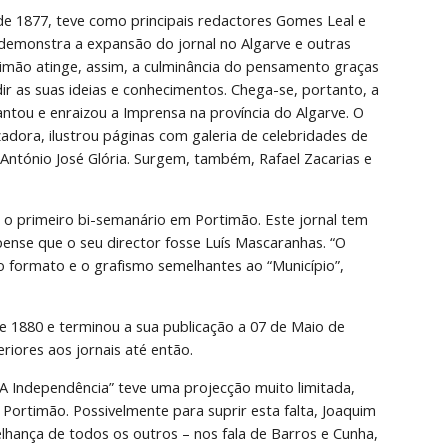
e 1877, teve como principais redactores Gomes Leal e 
 demonstra a expansão do jornal no Algarve e outras 
imão atinge, assim, a culminância do pensamento graças 
r as suas ideias e conhecimentos. Chega-se, portanto, a 
ntou e enraizou a Imprensa na província do Algarve. O 
zadora, ilustrou páginas com galeria de celebridades de 
 António José Glória. Surgem, também, Rafael Zacarias e 
oi o primeiro bi-semanário em Portimão. Este jornal tem 
ense que o seu director fosse Luís Mascaranhas. “O 
 formato e o grafismo semelhantes ao “Município”, 
e 1880 e terminou a sua publicação a 07 de Maio de 
riores aos jornais até então.
A Independência” teve uma projecção muito limitada, 
Portimão. Possivelmente para suprir esta falta, Joaquim 
lhança de todos os outros – nos fala de Barros e Cunha, 