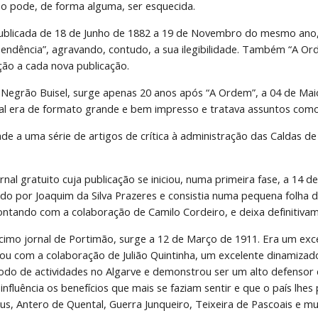
ão pode, de forma alguma, ser esquecida.
publicada de 18 de Junho de 1882 a 19 de Novembro do mesmo ano
pendência”, agravando, contudo, a sua ilegibilidade. Também “A Ord
ão a cada nova publicação.
 Negrão Buisel, surge apenas 20 anos após “A Ordem”, a 04 de Maio
l era de formato grande e bem impresso e tratava assuntos como 
e a uma série de artigos de crítica à administração das Caldas de 
nal gratuito cuja publicação se iniciou, numa primeira fase, a 14
do por Joaquim da Silva Prazeres e consistia numa pequena folha d
contando com a colaboração de Camilo Cordeiro, e deixa definitivam
écimo jornal de Portimão, surge a 12 de Março de 1911. Era um exce
ou com a colaboração de Julião Quintinha, um excelente dinamizado
íodo de actividades no Algarve e demonstrou ser um alto defensor 
influência os benefícios que mais se faziam sentir e que o país lh
us, Antero de Quental, Guerra Junqueiro, Teixeira de Pascoais e mu