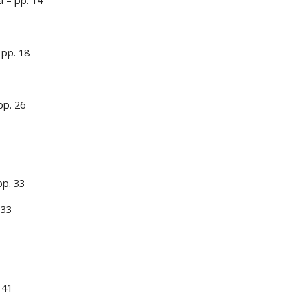
a – pp. 14
 pp. 18
pp. 26
pp. 33
 33
 41