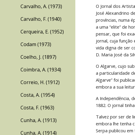
Carvalho, A. (1973)
O Jornal dos Artis
José Alexandrino d
Carvalho, F. (1940)
províncias, numa é
a uma “elite” de h
Cerqueira, E. (1952)
pensar, que foi ex
jornal, cuja função
Codam (1973)
vida digna de ser c
D. Maria José da Si
Coelho, J. (1897)
O Algarve, cujo sub
Coimbra, A. (1934)
a particularidade 
Algarve” foi publi
Correio, H. (1912)
embora a sua leitur
Costa, A. (1954)
A Independência, d
1882. O jornal tinh
Costa, F. (1963)
Talvez por ser de 
Cunha, A. (1913)
embora lhe tenha ca
Serpa publicou em 
Cunha, A. (1914)