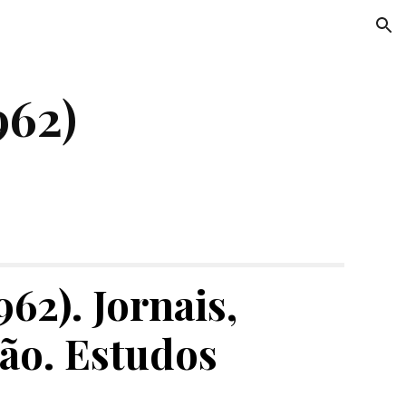
ion
962)
2). Jornais, 
o. Estudos 