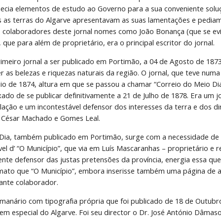
necia elementos de estudo ao Governo para a sua conveniente soluç
s as terras do Algarve apresentavam as suas lamentações e pediam 
colaboradores deste jornal nomes como João Bonança (que se evid
que para além de proprietário, era o principal escritor do jornal.
primeiro jornal a ser publicado em Portimão, a 04 de Agosto de 187
r as belezas e riquezas naturais da região. O jornal, que teve num
aio de 1874, altura em que se passou a chamar “Correio do Meio D
xado de se publicar definitivamente a 21 de Julho de 1878. Era um 
lação e um incontestável defensor dos interesses da terra e dos di
, César Machado e Gomes Leal.
Dia, também publicado em Portimão, surge com a necessidade de 
el d’ “O Município”, que via em Luís Mascaranhas – proprietário e 
te defensor das justas pretensões da província, energia essa que, 
ato que “O Município”, embora inserisse também uma página de an
ante colaborador.
manário com tipografia própria que foi publicado de 18 de Outubr
 em especial do Algarve. Foi seu director o Dr. José António Dâmas