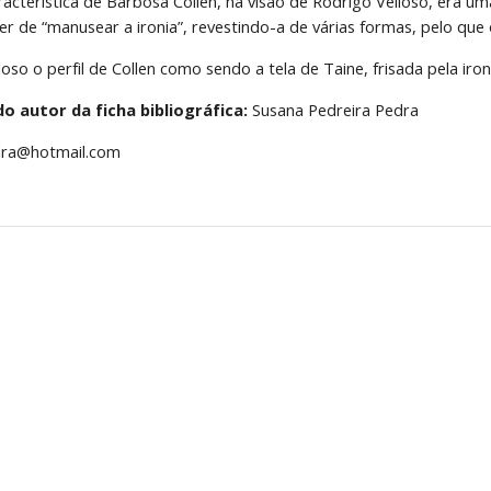
aracterística de Barbosa Collen, na visão de Rodrigo Velloso, era u
r de “manusear a ironia”, revestindo-a de várias formas, pelo que
lloso o perfil de Collen como sendo a tela de Taine, frisada pela iro
 autor da ficha bibliográfica:
 Susana Pedreira Pedra
dra@hotmail.com