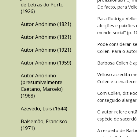
de Letras do Porto
De facto, para Vell
(1926)
Para Rodrigo Vellos
Autor Anónimo (1821)
afeições e paixões 
mundo social” (p. 1
Autor Anónimo (1821)
Pode considerar-se
Autor Anónimo (1921)
Collen. Para o auto
Autor Anónimo (1959)
Barbosa Collen é a
Velloso acredita m
Autor Anónimo
Collen e o enaltec
(presumivelmente
Caetano, Marcelo)
Com Collen, diz Ro
(1968)
conseguido alargar
Azevedo, Luís (1644)
O autor refere entã
espécie de sacerdó
Balsemão, Francisco
(1971)
A respeito de Barbo