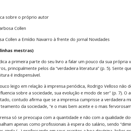
ica sobre o próprio autor
arbosa Collen
a Collen a Emídio Navarro à frente do jornal Novidades
linhas mestras)
ica a primeira parte do seu livro a falar um pouco da sua própria
ros, principalmente pelos da “verdadeira literatura” (p. 5). Sente qu
tura é indispensável.
uco leigo em relação à imprensa periódica, Rodrigo Velloso não de
nfluencia sobre a sociedade, sua evolução e modo de ser” (p. 7). O
tado, contudo afirma que se a imprensa cumprisse a verdadeira mi
rteamento da sociedade, “e o mais bem aceite e o mais fervorosam
prensa só se preocupa com a quantidade e não com a qualidade dos s
abalham apenas como profissionais à espera do salário, sendo “di
as ainda (…) professando em seus escritos a boa doutrina, lições pr