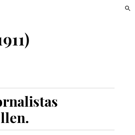
ion
1911)
rnalistas 
llen.