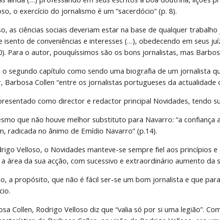
oso, o exercício do jornalismo é um “sacerdócio” (p. 8).
o, as ciências sociais deveriam estar na base de qualquer trabalho 
e isento de conveniências e interesses (…), obedecendo em seus juíz
0). Para o autor, pouquíssimos são os bons jornalistas, mas Barbos
 o segundo capítulo como sendo uma biografia de um jornalista qu
r, Barbosa Collen “entre os jornalistas portugueses da actualidade
presentado como director e redactor principal Novidades, tendo s
esmo que não houve melhor substituto para Navarro: “a confiança 
em, radicada no ânimo de Emídio Navarro” (p.14).
drigo Velloso, o Novidades manteve-se sempre fiel aos princípios e
 a área da sua acção, com sucessivo e extraordinário aumento da su
o, a propósito, que não é fácil ser-se um bom jornalista e que para
cio.
sa Collen, Rodrigo Velloso diz que “valia só por si uma legião”. Co