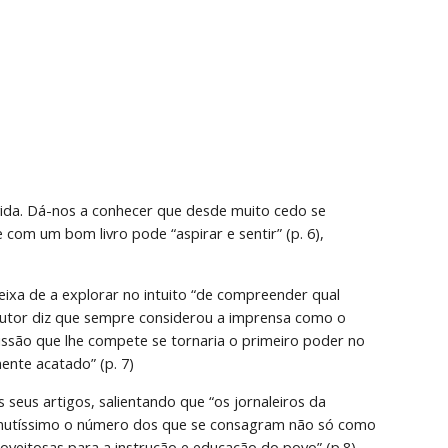
 vida. Dá-nos a conhecer que desde muito cedo se 
e com um bom livro pode “aspirar e sentir” (p. 6), 
ixa de a explorar no intuito “de compreender qual 
 autor diz que sempre considerou a imprensa como o 
ssão que lhe compete se tornaria o primeiro poder no 
ente acatado” (p. 7)
eus artigos, salientando que “os jornaleiros da 
minutíssimo o número dos que se consagram não só como 
oveitosas para a instrução e educação do povo” (p.8). 