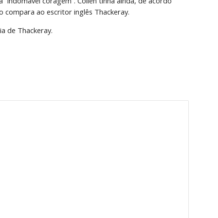
ma “indomável coragem”. Collen tinha ainda, de acordo 
 o compara ao escritor inglês Thackeray.
nia de Thackeray.