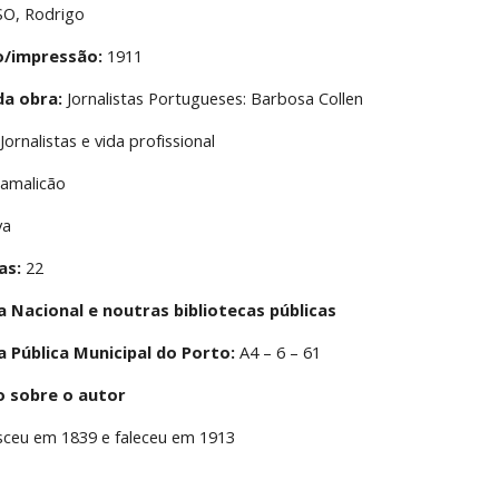
O, Rodrigo
o/impressão:
 1911
da obra:
 Jornalistas Portugueses: Barbosa Collen
 Jornalistas e vida profissional
Famalicão
va
as:
 22
a Nacional e noutras bibliotecas públicas
a Pública Municipal do Porto:
 A4 – 6 – 61
o sobre o autor
sceu em 1839 e faleceu em 1913