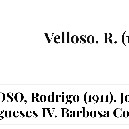
ip to main content
Skip to navigat
Velloso, R. (
O, Rodrigo (1911). Jo
gueses IV. Barbosa Co