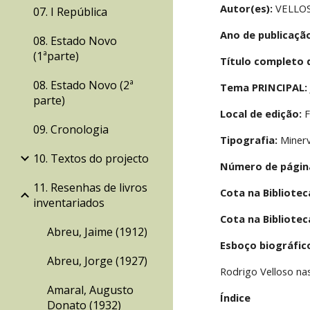
Autor(es):
 VELLOS
07. I República
Ano de publicaçã
08. Estado Novo
(1ªparte)
Título completo 
08. Estado Novo (2ª
Tema PRINCIPAL:
parte)
Local de edição:
 
09. Cronologia
Tipografia:
 Miner
10. Textos do projecto
Número de págin
11. Resenhas de livros
Cota na Bibliotec
inventariados
Cota na Bibliotec
Abreu, Jaime (1912)
Esboço biográfic
Abreu, Jorge (1927)
Rodrigo Velloso na
Amaral, Augusto
Índice
Donato (1932)