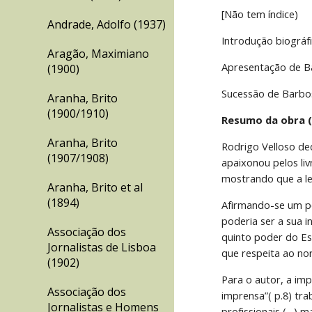
[Não tem índice)
Andrade, Adolfo (1937)
Introdução biográf
Aragão, Maximiano
Apresentação de B
(1900)
Sucessão de Barbos
Aranha, Brito
(1900/1910)
Resumo da obra (
Aranha, Brito
Rodrigo Velloso ded
(1907/1908)
apaixonou pelos liv
mostrando que a lei
Aranha, Brito et al
(1894)
Afirmando-se um po
poderia ser a sua i
Associação dos
quinto poder do Es
Jornalistas de Lisboa
que respeita ao no
(1902)
Para o autor, a im
Associação dos
imprensa”( p.8) tr
Jornalistas e Homens
profissionais (…) m