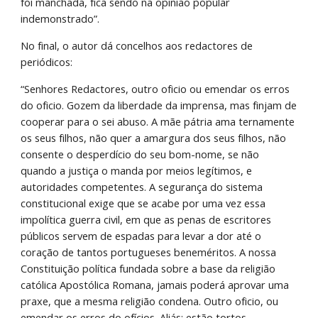
foi manchada, fica sendo na opinião popular 
indemonstrado”.
No final, o autor dá concelhos aos redactores de 
periódicos:
“Senhores Redactores, outro oficio ou emendar os erros 
do oficio. Gozem da liberdade da imprensa, mas finjam de 
cooperar para o sei abuso. A mãe pátria ama ternamente 
os seus filhos, não quer a amargura dos seus filhos, não 
consente o desperdício do seu bom-nome, se não 
quando a justiça o manda por meios legítimos, e 
autoridades competentes. A segurança do sistema 
constitucional exige que se acabe por uma vez essa 
impolítica guerra civil, em que as penas de escritores 
públicos servem de espadas para levar a dor até o 
coração de tantos portugueses beneméritos. A nossa 
Constituição política fundada sobre a base da religião 
católica Apostólica Romana, jamais poderá aprovar uma 
praxe, que a mesma religião condena. Outro oficio, ou 
emendar os erros do ofícios. Aliás; estão tortos, 