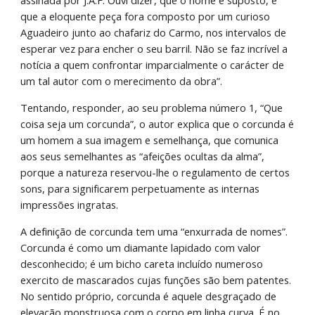
assinada por J.A.F. Ouvi dizer, que o nome é suposto, e 
que a eloquente peça fora composto por um curioso 
Aguadeiro junto ao chafariz do Carmo, nos intervalos de 
esperar vez para encher o seu barril. Não se faz incrível a 
notícia a quem confrontar imparcialmente o carácter de 
um tal autor com o merecimento da obra”.
Tentando, responder, ao seu problema número 1, “Que 
coisa seja um corcunda”, o autor explica que o corcunda é 
um homem a sua imagem e semelhança, que comunica 
aos seus semelhantes as “afeições ocultas da alma”, 
porque a natureza reservou-lhe o regulamento de certos 
sons, para significarem perpetuamente as internas 
impressões ingratas.
A definição de corcunda tem uma “enxurrada de nomes”. 
Corcunda é como um diamante lapidado com valor 
desconhecido; é um bicho careta incluído numeroso 
exercito de mascarados cujas funções são bem patentes. 
No sentido próprio, corcunda é aquele desgraçado de 
elevação monstruosa com o corpo em linha curva. É no 