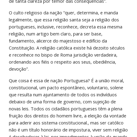
de tanta clareza por temor das consequências”.
O culto religioso da nação “quer, determina, e manda 
legalmente, que essa religião santa seja a religião dos 
portugueses, inclusive, reconhece, decreta essa mesma 
religião, num artigo bem claro, para ser base, 
fundamento, alicerce do majestoso e edifício da 
Constituição. A religião católica existe há dezoito séculos 
e reconhece no bispo de Roma jurisdição verdadeira, 
ordenando aos fiéis o respeito aos seus, obediência, 
devoção”.
Que coisa é essa de nação Portuguesa? É a união moral, 
constitucional, um pacto espontâneo, voluntario, solene 
que resulta num ajuntamento de todos os indivíduos 
debaixo de uma forma de governo, com sujeição de 
novas leis. Todos os cidadãos portugueses têm a plena 
fruição dos direitos do homem livre, a eleição da vontade 
para aderir aos sistema constitucional., mas ser católico 
não é um título honorário de impostura, viver sem religião 
é desobedecer à lei, por impedimentos à união da grande 