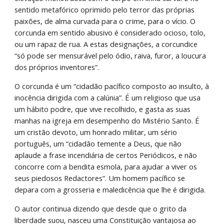
sentido metafórico oprimido pelo terror das próprias 
paixões, de alma curvada para o crime, para o vício. O 
corcunda em sentido abusivo é considerado ocioso, tolo, 
ou um rapaz de rua. A estas designações, a corcundice 
“só pode ser mensurável pelo ódio, raiva, furor, a loucura 
dos próprios inventores”.
O corcunda é um “cidadão pacífico composto ao insulto, à 
inocência dirigida com a calúnia”. É um religioso que usa 
um hábito podre, que vive recolhido, e gasta as suas 
manhas na igreja em desempenho do Mistério Santo. É 
um cristão devoto, um honrado militar, um sério 
português, um “cidadão temente a Deus, que não 
aplaude a frase incendiária de certos Periódicos, e não 
concorre com a bendita esmola, para ajudar a viver os 
seus piedosos Redactores”. Um homem pacífico se 
depara com a grosseria e maledicência que lhe é dirigida.
O autor continua dizendo que desde que o grito da 
liberdade suou, nasceu uma Constituição vantajosa ao 