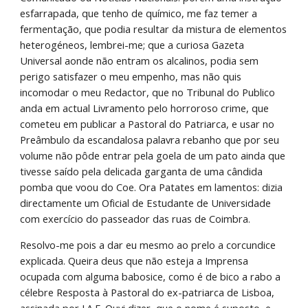
esfarrapada, que tenho de químico, me faz temer a 
fermentação, que podia resultar da mistura de elementos 
heterogéneos, lembrei-me; que a curiosa Gazeta 
Universal aonde não entram os alcalinos, podia sem 
perigo satisfazer o meu empenho, mas não quis 
incomodar o meu Redactor, que no Tribunal do Publico 
anda em actual Livramento pelo horroroso crime, que 
cometeu em publicar a Pastoral do Patriarca, e usar no 
Preâmbulo da escandalosa palavra rebanho que por seu 
volume não pôde entrar pela goela de um pato ainda que 
tivesse saído pela delicada garganta de uma cândida 
pomba que voou do Coe. Ora Patates em lamentos: dizia 
directamente um Oficial de Estudante de Universidade 
com exercício do passeador das ruas de Coimbra.
Resolvo-me pois a dar eu mesmo ao prelo a corcundice 
explicada. Queira deus que não esteja a Imprensa 
ocupada com alguma babosice, como é de bico a rabo a 
célebre Resposta à Pastoral do ex-patriarca de Lisboa, 