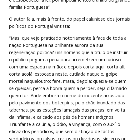
família Portuguesa”.
O autor fala, mais à frente, do papel calunioso dos jornais 
políticos do Portugal vintista:
“Mas, que vejo praticado notoriamente à face de toda a 
nação Portuguesa na brilhante aurora da sua 
regeneração politica? uns homens que a titulo de instruir 
o público pegam a pena para arremetrem um furioso 
com uma espada na mão; e depois corta aqui, corta ali, 
corta acolá: estocada neste, cutilada naquele, golpe 
mortal naqueloutro: fere, mata, degola: queixa-se quem 
se queixar, perca a honra quem a perder, seja difamado 
quem for. Ande embora o nome do inocente arrastado 
pelo pavimento dos botequins, pelo chão inundado das 
tabernas, pelas estações lamaçais das praças, em volta 
da infâmia, e calcado aos pés de homens indignos. 
Triunfante a calúnia, o ódio, a vingança, com o auxílio 
eficaz dos periódicos, que sem distinção de factos 
verdadeiros, ou falsos, certos ou duvidosos, sinceros ou 