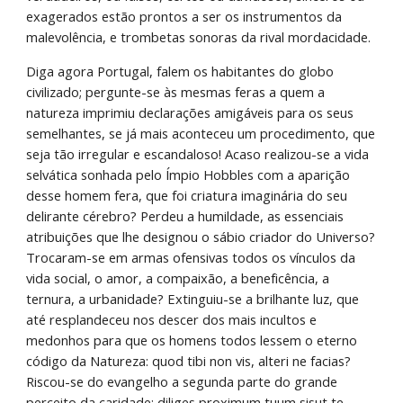
exagerados estão prontos a ser os instrumentos da 
malevolência, e trombetas sonoras da rival mordacidade.
Diga agora Portugal, falem os habitantes do globo 
civilizado; pergunte-se às mesmas feras a quem a 
natureza imprimiu declarações amigáveis para os seus 
semelhantes, se já mais aconteceu um procedimento, que 
seja tão irregular e escandaloso! Acaso realizou-se a vida 
selvática sonhada pelo Ímpio Hobbles com a aparição 
desse homem fera, que foi criatura imaginária do seu 
delirante cérebro? Perdeu a humildade, as essenciais 
atribuições que lhe designou o sábio criador do Universo? 
Trocaram-se em armas ofensivas todos os vínculos da 
vida social, o amor, a compaixão, a beneficência, a 
ternura, a urbanidade? Extinguiu-se a brilhante luz, que 
até resplandeceu nos descer dos mais incultos e 
medonhos para que os homens todos lessem o eterno 
código da Natureza: quod tibi non vis, alteri ne facias? 
Riscou-se do evangelho a segunda parte do grande 
perceito da caridade: diliges proximum tuum sisut te 