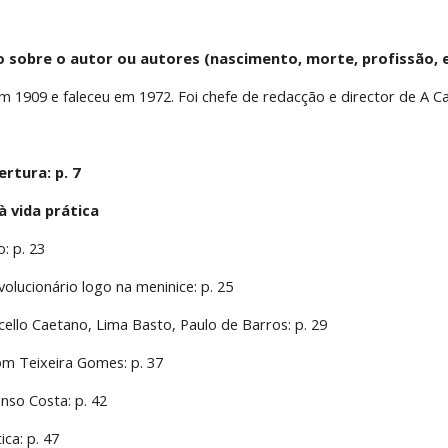
o sobre o autor ou autores (nascimento, morte, profissão, e
em 1909 e faleceu em 1972. Foi chefe de redacção e director de A Ca
ertura: p. 7
à vida prática
o: p. 23
evolucionário logo na meninice: p. 25
arcello Caetano, Lima Basto, Paulo de Barros: p. 29
om Teixeira Gomes: p. 37
nso Costa: p. 42
ica: p. 47