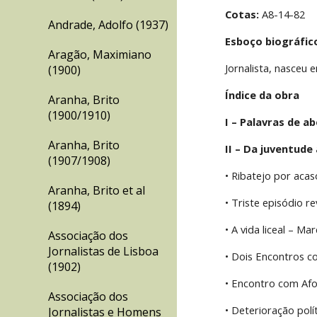
Cotas:
 A8-14-82
Andrade, Adolfo (1937)
Esboço biográfic
Aragão, Maximiano
Jornalista, nasceu 
(1900)
Índice da obra
Aranha, Brito
(1900/1910)
I – Palavras de ab
Aranha, Brito
II – Da juventude 
(1907/1908)
• Ribatejo por acas
Aranha, Brito et al
• Triste episódio r
(1894)
• A vida liceal – M
Associação dos
Jornalistas de Lisboa
• Dois Encontros c
(1902)
• Encontro com Afo
Associação dos
• Deterioração polít
Jornalistas e Homens