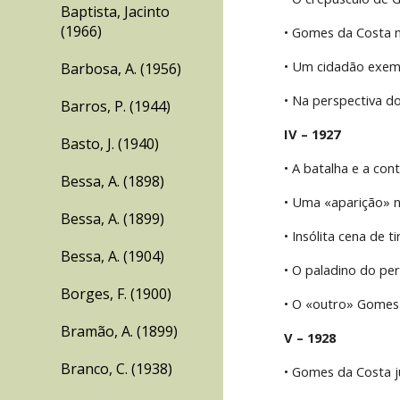
Baptista, Jacinto
(1966)
• Gomes da Costa n
• Um cidadão exemp
Barbosa, A. (1956)
• Na perspectiva d
Barros, P. (1944)
IV – 1927
Basto, J. (1940)
• A batalha e a co
Bessa, A. (1898)
• Uma «aparição» na
Bessa, A. (1899)
• Insólita cena de ti
Bessa, A. (1904)
• O paladino do per
Borges, F. (1900)
• O «outro» Gomes 
Bramão, A. (1899)
V – 1928
Branco, C. (1938)
• Gomes da Costa ju