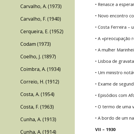
• Renasce a esperan
Carvalho, A. (1973)
• Novo encontro co
Carvalho, F. (1940)
• Costa Ferreira – 
Cerqueira, E. (1952)
• A «preocupação r
Codam (1973)
• A mulher Marinhei
Coelho, J. (1897)
• Lisboa de gravata
Coimbra, A. (1934)
• Um ministro notáv
Correio, H. (1912)
• Exame de segunda
Costa, A. (1954)
• Episódios com Afo
Costa, F. (1963)
• O termo de uma v
• A bordo de um nav
Cunha, A. (1913)
VII – 1930
Cunha, A. (1914)