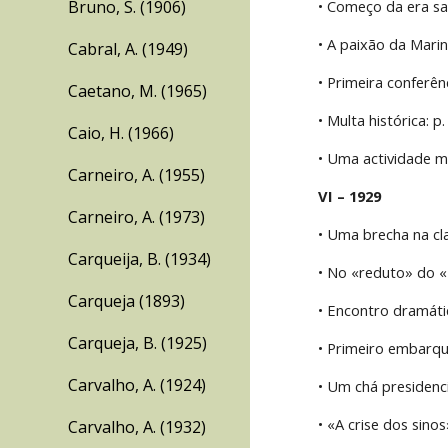
Bruno, S. (1906)
• Começo da era sal
• A paixão da Marin
Cabral, A. (1949)
• Primeira conferên
Caetano, M. (1965)
• Multa histórica: p
Caio, H. (1966)
• Uma actividade m
Carneiro, A. (1955)
VI – 1929
Carneiro, A. (1973)
• Uma brecha na cl
Carqueija, B. (1934)
• No «reduto» do «D
Carqueja (1893)
• Encontro dramáti
Carqueja, B. (1925)
• Primeiro embarqu
Carvalho, A. (1924)
• Um chá presidenci
• «A crise dos sinos
Carvalho, A. (1932)