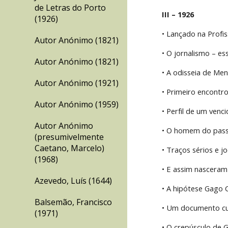
de Letras do Porto
III – 1926
(1926)
• Lançado na Profis
Autor Anónimo (1821)
• O jornalismo – ess
Autor Anónimo (1821)
• A odisseia de Me
Autor Anónimo (1921)
• Primeiro encontro
Autor Anónimo (1959)
• Perfil de um venci
Autor Anónimo
• O homem do pass
(presumivelmente
Caetano, Marcelo)
• Traços sérios e 
(1968)
• E assim nasceram
Azevedo, Luís (1644)
• A hipótese Gago C
Balsemão, Francisco
• Um documento cuj
(1971)
• O crepúsculo de 