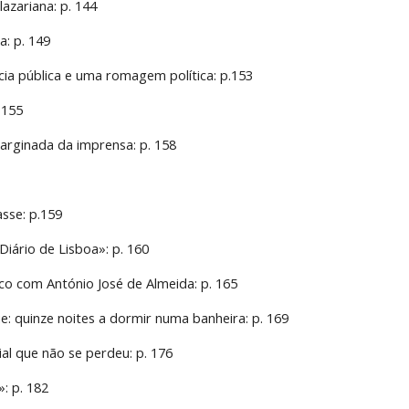
azariana: p. 144
a: p. 149
cia pública e uma romagem política: p.153
. 155
arginada da imprensa: p. 158
asse: p.159
iário de Lisboa»: p. 160
co com António José de Almeida: p. 165
e: quinze noites a dormir numa banheira: p. 169
al que não se perdeu: p. 176
»: p. 182