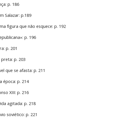
ça: p. 186
m Salazar: p.189
uma figura que não esquece: p. 192
epublicana»: p. 196
ra: p. 201
 preta: p. 203
el que se afasta: p. 211
 época: p. 214
nso XIII: p. 216
ida agitada: p. 218
io soviético: p. 221