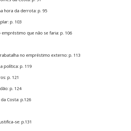
a hora da derrota: p. 95
lar: p. 103
o empréstimo que não se faria: p. 106
ntrabatalha no empréstimo externo: p. 113
 política: p. 119
ros: p. 121
dão: p. 124
da Costa: p.126
stifica-se: p.131