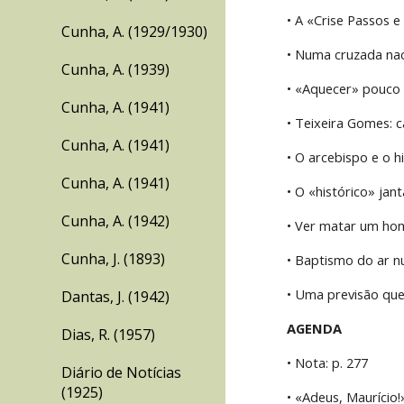
• A «Crise Passos e
Cunha, A. (1929/1930)
• Numa cruzada naci
Cunha, A. (1939)
• «Aquecer» pouco o
Cunha, A. (1941)
• Teixeira Gomes: ca
Cunha, A. (1941)
• O arcebispo e o hi
Cunha, A. (1941)
• O «histórico» jant
Cunha, A. (1942)
• Ver matar um ho
Cunha, J. (1893)
• Baptismo do ar n
• Uma previsão que 
Dantas, J. (1942)
AGENDA
Dias, R. (1957)
• Nota: p. 277
Diário de Notícias
(1925)
• «Adeus, Maurício!