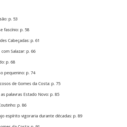
são: p. 53
e fascínio: p. 58
ndes Cabeçadas: p. 61
 com Salazar: p. 66
do: p. 68
o pequenino: p. 74
jocosos de Gomes da Costa: p. 75
 as palavras Estado Novo: p. 85
outinho: p. 86
o espírito vigoraria durante décadas: p. 89
Gomes da Costa: p. 91