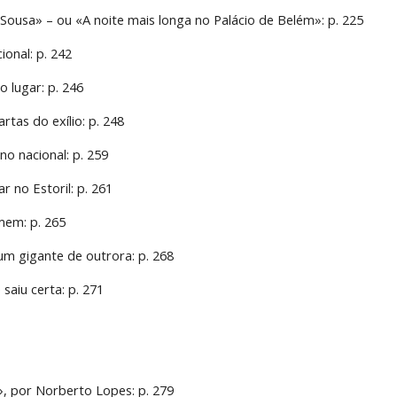
 Sousa» – ou «A noite mais longa no Palácio de Belém»: p. 225
onal: p. 242
 lugar: p. 246
rtas do exílio: p. 248
no nacional: p. 259
ar no Estoril: p. 261
mem: p. 265
um gigante de outrora: p. 268
saiu certa: p. 271
», por Norberto Lopes: p. 279