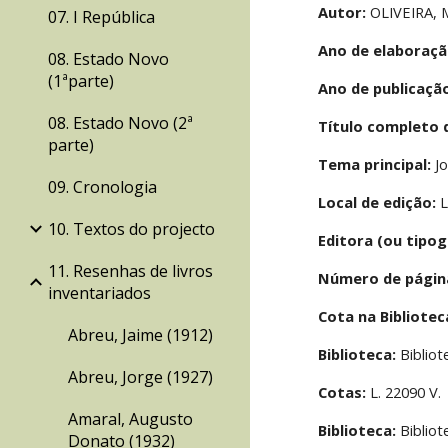
Autor:
 OLIVEIRA, 
07. I República
Ano de elaboraçã
08. Estado Novo
(1ªparte)
Ano de publicaçã
08. Estado Novo (2ª
Título completo 
parte)
Tema principal:
 J
09. Cronologia
Local de edição:
 
10. Textos do projecto
Editora (ou tipog
11. Resenhas de livros
Número de págin
inventariados
Cota na Bibliote
Abreu, Jaime (1912)
Biblioteca:
 Biblio
Abreu, Jorge (1927)
Cotas:
 L. 22090 V.
Amaral, Augusto
Biblioteca:
 Biblio
Donato (1932)