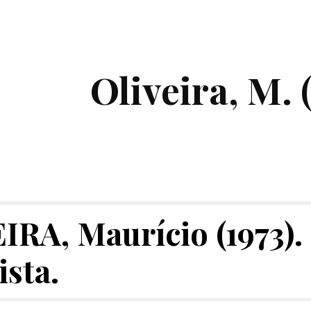
ip to main content
Skip to navigat
Oliveira, M. 
RA, Maurício (1973). 
ista.