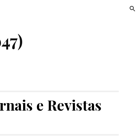
ion
947)
rnais e Revistas 