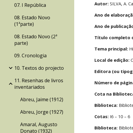
Autor:
 SILVA, A. C
07. I República
Ano de elaboraçã
08. Estado Novo
(1ªparte)
Ano de publicaçã
08. Estado Novo (2ª
Título completo 
parte)
Tema principal:
 H
09. Cronologia
Local de edição:
 
10. Textos do projecto
Editora (ou tipog
11. Resenhas de livros
Número de págin
inventariados
Cota na Bibliote
Abreu, Jaime (1912)
Biblioteca:
 Biblio
Abreu, Jorge (1927)
Cotas:
 I6 – 10 – 6
Amaral, Augusto
Biblioteca:
 Biblio
Donato (1932)