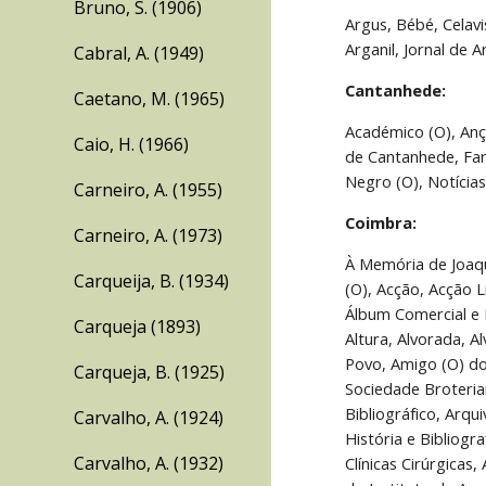
Bruno, S. (1906)
Argus, Bébé, Celavi
Arganil, Jornal de 
Cabral, A. (1949)
Cantanhede:
Caetano, M. (1965)
Académico (O), Anç
Caio, H. (1966)
de Cantanhede, Faro
Negro (O), Notícia
Carneiro, A. (1955)
Coimbra:
Carneiro, A. (1973)
À Memória de Joaquim Falcão de Magalhães, À Sirga, A Todo Pano, Academia (A), Academia de Coimbra, Academia Portuguesa, Académico (O), Acção, Acção Liberal, Acção Nacional, Adelina Abranches, Ágora, Agricultor, Água Forte, Água Lustral, Alarme, Alarme, Álbum de Coimbra, Álbum Comercial e Industrial de Coimbra, Álbum Literário, Aldeia Portuguesa, Alferce (O), Aliado (O), Alma Académica, Alma Lusa, Altitude, Altura, Alvorada, Alvorada (A), Alvorada, Alvorada, Alvorada, Alvorecer, Ambrózio, Amigo (O) do Estudo, Amigo (O) da Ordem, Amigo (O) do Povo, Amigo (O) do Povo, Anais Literários da Universidade de Coimbra, Anarquia, Anátema, Antiquário Conimbricense (O), Anuário da Sociedade Broteriana, Anunciador (O), Anunciador (O), Anunciador (O), Apreciações, Arauto (O), Argus, Aristarco (O) Português, Arquivo Bibliográfico, Arquivo Biblográfico da Biblioteca da Universidade de Coimbra, Arquivo da Clínica de Santa Cruz, Arquivo Coimbrão, Arquivo de História e Bibliografia, Arquivo do Instituto de História e Embriologia, Arquivo Pedagógico, Arquivo de Propedêutica Cirúrgica, Arquivos das Clínicas Cirúrgicas, Arquivos de dermatologia e sifiligrafia, Arquivos do Instituto de Anatomia Patológica da Universidade de Coimbra, Arquivos do Instituto de Anatomia Patológica e do de Patologia Geral, Arquivos do Instituto de Farmacologia e Terapêutica Experimental, Arquivos do Instituto
Carqueija, B. (1934)
Carqueja (1893)
Carqueja, B. (1925)
Carvalho, A. (1924)
Carvalho, A. (1932)