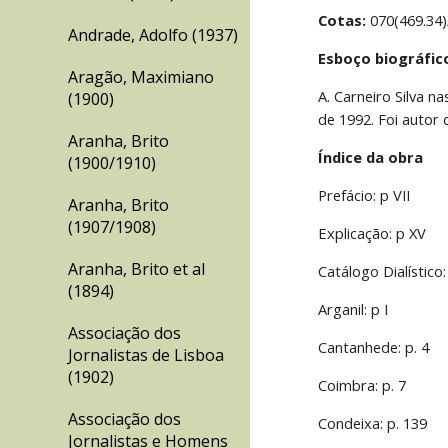
Cotas:
 070(469.34)
Andrade, Adolfo (1937)
Esboço biográfic
Aragão, Maximiano
A. Carneiro Silva n
(1900)
de 1992. Foi autor 
Aranha, Brito
Índice da obra
(1900/1910)
Prefácio: p VII
Aranha, Brito
(1907/1908)
Explicação: p XV
Aranha, Brito et al
Catálogo Dialístico:
(1894)
Arganil: p I
Associação dos
Cantanhede: p. 4
Jornalistas de Lisboa
(1902)
Coimbra: p. 7
Associação dos
Condeixa: p. 139
Jornalistas e Homens