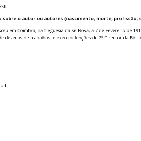
/SIL
o sobre o autor ou autores (nascimento, morte, profissão, e
asceu em Coimbra, na freguesia da Sé Nova, a 7 de Fevereiro de 1912
de dezenas de trabalhos, e exerceu funções de 2º Director da Bibli
 p I