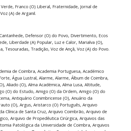
 Verde, Franco (O) Liberal, Fraternidade, Jornal de 
Voz (A) de Arganil.
Cantanhede, Defensor (O) do Povo, Divertimento, Ecos 
e, Liberdade (A) Popular, Luz e Calor, Marialva (O), 
a, Tesouradas, Tradição, Voz de Ançã, Voz (A) do Povo.
strial e Comercial de Brotero, Escola Nova, Escola Renovada, Escola de Verdades, Escolástico (O), Escoteiro (O) de Coimbra, Espanha e Portugal, Espectáculos, Espectro (O) do Prior, Esperança (A), Estás (O) Ta Rir, Estreia Literária, Estrela, Estrela Académica, Estudante (O), Estudo (O), Estudos, Estudos Actinométricos, Estudos Cosmológicos, Estudos Jurídicos, Estudos Médicos, Estudos Sociais, Eu Sei Tudo, Evolução (A), Faíscas, Fantomas, Farsa (A), Federação (A), Federação (A) Escolar, Final (A), Flanando, Flecha (A), Flor (A), Flor de Coimbra, Flor do Mondego, Flor (A) do Mondego, Flora, Floresta (A), Folha (A), Folha Académica, Folha de Coimbra, Folha Literária, Folhas Novas, Folia (A), Folia Anatómica Universitatis Conimbrigensis, Formigçao (O), Fósforo (O), Fotografias, Fraternidade Militar, Funcionários (OS) Públicos, Futuro (O), Gafanhoto (O), Gaiato (O), Gaita (A) de Foles, Galera (A), Garoto (O), Gatinhos (OS), Gato Preto, Gazeta Académica, Gazeta de Coimbra, Gazeta do Correio, Gazeta do Domingo, Gazeta (A) Ilustrada, Gazeta Nacional, Gazeta dos Sports, Gazeta de Todos, Gente da Guerra, Gente Nova, Ginásio, Gôndola, Gorro, Grêmio Alentejano, Grito da Liberdade, Grito Nacional, Grito (O) do Povo, Harpa (A), Harpa do Mondego, Hinos e Flores, Hoje, Homenagem, Humanidade (A), IAK e BO, Ícaro, Iconoclasta, Ideal (O), Ideia (A), Ideia (A) Nova, Igualdade, Imparcial (O), Imparcial (O) de Coimbra, Impertinente, Imprensa (A), Independência (A) Index Seminarii, Índia Nova, Infância, Informação Literária, Infrmador (O), Informador Telégrafo – Postal, Insolências, Instituições Cristãs, Instituto (O), Instrução (A), Instrução (A) Comercial em Casa, Instrução (A) e o Povo, Instrução (A) Pública, Insubmissos, Insultos, Intransigente (O), Iris (O), Ireverente, Jornal (O), Jornal de Administração, Jornal de Administração – Legislação Administrativa -, Jornal de Anúncios, Jornal dos Artistas, Jornal Auxiliar de Escritórios e Repartições, Jornal de Ciências Matemáticas e Astronómicas, Jornal de Coimbra, Jornal dos Estudantes, Jornal do Iniciado, Jornal de Jurisprudência, Jornal de Legislação, Jornal Literário, Jornal Militar, Jornal para Todos, Júlio e Ismael, Jurisprudência (A) dos Tribunais em Última Instância, Justiça (A), Lanterna (A), Lanterna Mágica, Lealdade (A), Legenda (A), Legislação (A), Liberal (O), Liberal do Mondego, Liberal (O) do Mondego, Liberdade (A), Libertador (O), Liceu (O), Lira (A), Lira do Mondego, Lírio (O), Lisboa – Coimbra, Literatura Ilustrada, Literatura Ocidental, Livraria Neves, Livre Pensamento, Lucerna (A), Lusa (A) Atenas, Lusa- Atenas, Lura (A) Social, Luz (A), Luz (A) Comercial, Luz do Povo, Luz da Razão, Má (A) Criação, Má (A) Língua, Madrugada, Malcriado (O), Malcriado (O) (Filho), Malha (A), Manhã (A), Manifesto, Manifesto da Razão, Manual da Mulher, Marchante (O), Marte, Mau (O) Criado, Maucriado (O), Memoranda, Memórias e Estudos do Museu Zoológico da Universidade de Coimbra, Memórias do Instituto, Memórias do Instituto da academia Dramática de Coimbra, Memórias e Notícias, Memórias da Sociedade Broteriana, Mensagem (A), Mensagem, Mesquita (O), Meteoro, Meteorolito, Minerva, Minerva (O), Minerva Constitucional, Minerva Lusitana, Minho (O), Miniatura (A), Miniaturas, Moca (A), Mocidade (A), Mocidade, Mondego (O), Mosaico, Mosaico Feminino, Mosca (A), Movimento (O) Comercial, Movimento (O) Médico, Mundo Novo, Música Sacra, Músicas (AS) do Exército, Na morte de Junqueiro, Nação Portuguesa, Natal, Negro (O), Nem Cá Nem Lá, No Circo, Nossa (A) Revista, Nosso (O) Jornal, Notoriado Português, Notícia (A), Noticiador, Noticiador Conciso, Noticiador Conimbricense, Noticiarista, Notícias de Coimbra, Notícias Farmacêuticas, Notícias do Minho e Trás-Os-Montes, Nova Fênix Renascida, Nova Gazeta do Pátio, Nova Luz, Novato, Novo (O)