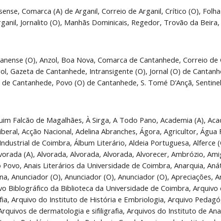
sense, Comarca (A) de Arganil, Correio de Arganil, Crítico (O), Folha
Arganil, Jornalito (O), Manhãs Dominicais, Regedor, Trovão da Beira, 
anense (O), Anzol, Boa Nova, Comarca de Cantanhede, Correio de 
l, Gazeta de Cantanhede, Intransigente (O), Jornal (O) de Cantanhed
s de Cantanhede, Povo (O) de Cantanhede, S. Tomé D’Ançã, Sentinel
 de Patologia Geral da Universidade de Coimbra, Arquivos da Religião Cristã, Arquivo da Secção de Biologia e Parasitologia, Arquivos de Técnica Cirúrgica e Medicina Operatória, Arte, Arte e Arqueologia, Arte & Vida, Artista (O), Archivo (O), Associação Académica, Astro (O), Astro (O) da Juventude, Atalaia, Ateneu (O), Ateneu (O), Ateneu (O), Ateneu Popular, Átila, Atlântida, Aurora (A), Aurora Comercial, Aurora (A) do Mondego, Auxiliar (O) Administrativo, Auxiliar (O) de Escritório, Azagaia, Azorrague (O), Bairro dos Olivais, Bandeira (A) do Trabalho, Bárbaros (OS), Barcarola (A), Batalha (A) Anarquista, Batina (A), Beja – Creche, Bem (O) Creado, Beneditino (O), Besouro (O), Bespa (A), Béto (O), Bibliografia, Biblioteca (A) de Faculdade de Medicina de Coimbra, Biblos, Bicho (O), Bicho (O), Bisâncio, Blague (A), Boêmia (A), Boêmia Nova, Boêmia Velha, Boêmio (O), Bofetadas, Bola, Bola (A), Boletim, Boletim da Associação dos Professores de Portugal, Boletim Bibliográfico, Boletim Bibliográfico da Biblioteca da Universidade de Coimbra, Boletim Bibliográfico do Instituto Botânico da Universidade de Coimbra, Boletim Bibliográfico da Livraria Académica, Boletim da Biblioteca da Universidade de Coimbra, Boletim do Burocrata, Boletim Cartista de Coimbra, Boletim do clero, Boletim de Coimbra, Boletimda Diocese de Coimbra, Boletim da Escola de Farmácia, Boletim da Escola de Regentes Agrícolas de Coimbra, Boletim do Exército, Boletim do Exército Restaurador, Boletim da Faculdade de Direito da Universidade de Coimbra, Boletim dos Hospitais da Universidade de Coimbra, Boletim do Instituto Alemão, Boletim do Instituto de Estudos Franceses, Boletim de Legislação Portuguesa, Boletim Literário, Boletim Mensal do Governo Eclesiástico da Diocese de Coimbra, Boletim Oficial de Coimbra, Boletim Paroquial de Assafarge, Boletim de “A Previdência Portuguesa”, Boletim da Relação de Coimbra, Boletim do Sindicato Agrícola de Coimbra, Boletim da Sociedade Broteriana, Boletim da Sociedade de Meteorologia e Geofísica de Portugal, Boletim da sociedade do Nível, Boletim do Teatro dos Estudantes da Universidade de Coimbra, Bom (O) Combate, Bombeiro (O) de Coimbra, Borboleta (A), Braço de Ferro, Brado Académico, Brasileiro (O) em Coimbra, Brasilia, Brasões (OS) Portugueses, Briosa (A), Brotero, Burro (O), C.A.D.C., Cabra (A), Cábula (O), Cacholetas, Cadernos da Juventude, Cadernos de Poesia, Caixeiro (O), Caloiro (O), Camarão Virginal, Caminho (O), Campeão, Campeão (O) Literário, Canção Popular, Canudo (O), Caos (O), Capa e Batina, Careta (A), Caricatos, Caricatura (A), Caridade (A), Cartão (O) de Visita, Carvoeiro (O), Catraio, Cautério (O), Cenáculo (O), Censor Provinciano, Centenário (O) do Marquês de Pombal, Centenário da Sebenta, Cidadão (O) Literato, Cidade (A), Cidade de Coimbra, Cidade do Mondego, Ciência Católica, 5 de outubro, Cinefan, Cisne (O) do Mondego, Civilização, Clarão (O), Clarim (O), Clarim das Ruas, Cocotes, Coimbra, Coimbra Actualidades, Coimbra Alegre, Combra Anunciadora, Coimbra – Aveiro, Coimbra – Clube, Coimbra – Cómica, Coimbra Desportiva, Coimbra Filatélica, Coimbra em Fralda, Coimbra Médica, Coimbra Moderada, Coimbra Pitoresca, Coimbra dos Poetas, Colcção de Legislação Portuguesa, Colibri (O), Coligação das Províncias, Comércio de Coimbra, Comércio Conimbricense, Comércio (O) e Indústria de Coimbra, Cometa (O), Conde de Valenças, Condestável, Conflito (O), Conimbricense (O), Conimbricense Harmónico, Conimbriga, Conquista do Bem, Constitucional (O), Contra (A) Mina, Corja (A), Correio (O) de Coimbra, Correio de Coimbra, Correio do Porto, Correio das Províncias, Correio da Universidade, Correios e Telégrafos, Correspondência (A), Correspondência de Coimbra, Crepusculo (O), Crisálida (A), Cristianismo (O), Crítica (A), Crónica (A), Crónica Alegre, Crónica Jurídica, Crónica Literária da Nova Academia Dramática, Crónica Teatral da Nova Academia Dramática, Cursos e Conferências – Extensão Universitária, Cutelo (O), D. Bibas, Dá-lhe (O) Gralhas, Dardo (O), De cabo a Rabo, De música, Debate (O), Defensor (O), Defensor (O) do Povo, Defesa (A), Defesa Nacional, Defesa (A) de Santa Clara, Democracia, (A), Democrata (O), Desabafo (O), Desengano, Desengano (O), Desforço, Desforra (A), Despertador Nacional, Despertar (O), Dever (O), Diabo (O), Diário de Coimbra, Diário da Tarde, Dionisios, Distrito (O) de Coimbra, Domingo, Dominó, 12 de Outubro de 1918, E.I.C.B., Eco da Curiosidade, Eco (O) da Mocidade, Eco dos Olivais, Eco dos Partidos, Ecos do Cativeiro, Ecos da Mocidade, Eduardo Coelho, Educação (A) Nova, Educação Portuguesa, Empregado (O) no Comércio, Enciclopédia Social, Ensaio, Ensaio Pedagógico, Ensaios Literários, Ensino (O), Ensino por Correspondência, Época Era Nova, Escola (A), Escola Agrícola de Coimbra, Escola Indu