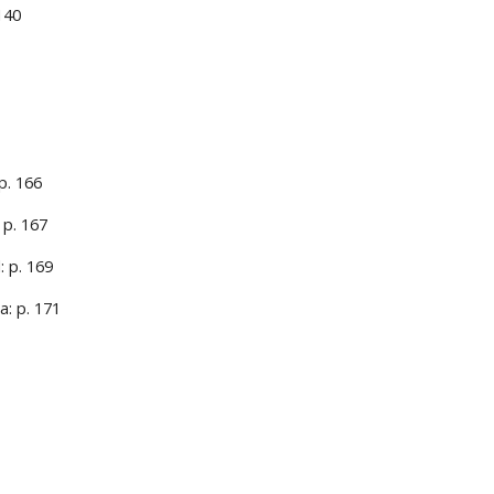
 140
p. 166
 p. 167
: p. 169
a: p. 171