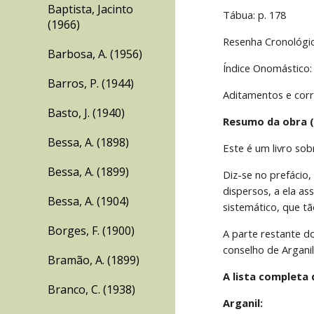
Baptista, Jacinto
Tábua: p. 178
(1966)
Resenha Cronológic
Barbosa, A. (1956)
Índice Onomástico:
Barros, P. (1944)
Aditamentos e corr
Basto, J. (1940)
Resumo da obra (
Bessa, A. (1898)
Este é um livro so
Bessa, A. (1899)
Diz-se no prefácio,
dispersos, a ela as
Bessa, A. (1904)
sistemático, que tã
Borges, F. (1900)
A parte restante do
conselho de Argani
Bramão, A. (1899)
A lista completa 
Branco, C. (1938)
Arganil: