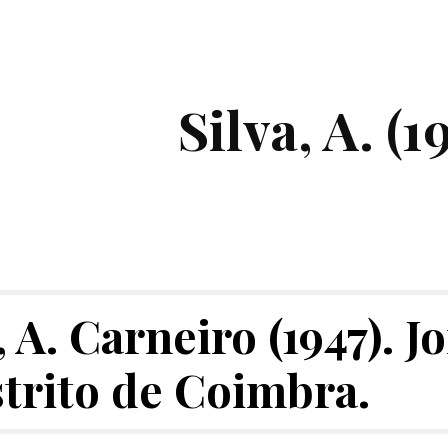
ip to main content
Skip to navigat
Silva, A. (1
 A. Carneiro (1947). Jo
strito de Coimbra.