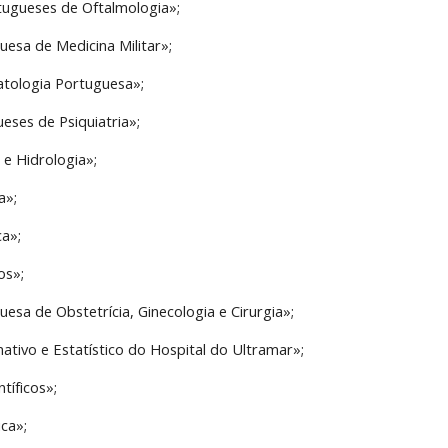
tugueses de Oftalmologia»;
uesa de Medicina Militar»;
tologia Portuguesa»;
eses de Psiquiatria»;
e e Hidrologia»;
a»;
a»;
os»;
uesa de Obstetrícia, Ginecologia e Cirurgia»;
ativo e Estatístico do Hospital do Ultramar»;
tíficos»;
ca»;