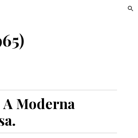
ion
965)
. A Moderna 
sa.