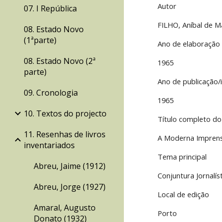
Autor
07. I República
FILHO, Aníbal de M
08. Estado Novo
(1ªparte)
Ano de elaboração 
08. Estado Novo (2ª
1965
parte)
Ano de publicação
09. Cronologia
1965
10. Textos do projecto
Título completo do
11. Resenhas de livros
A Moderna Impren
inventariados
Tema principal
Abreu, Jaime (1912)
Conjuntura Jornalís
Abreu, Jorge (1927)
Local de edição
Amaral, Augusto
Porto
Donato (1932)