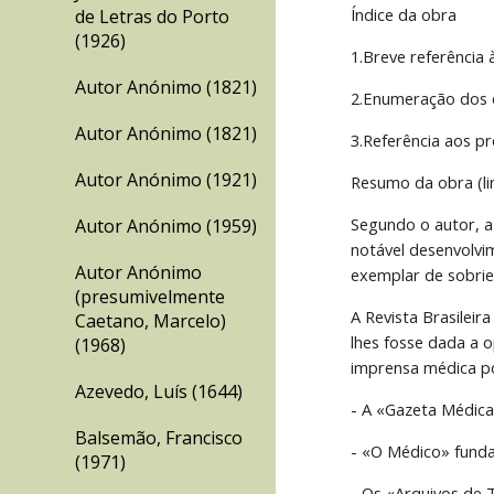
Índice da obra
de Letras do Porto
(1926)
1.Breve referência
Autor Anónimo (1821)
2.Enumeração dos d
Autor Anónimo (1821)
3.Referência aos p
Autor Anónimo (1921)
Resumo da obra (li
Segundo o autor, a
Autor Anónimo (1959)
notável desenvolvi
Autor Anónimo
exemplar de sobrie
(presumivelmente
A Revista Brasileir
Caetano, Marcelo)
lhes fosse dada a 
(1968)
imprensa médica po
Azevedo, Luís (1644)
- A «Gazeta Médic
Balsemão, Francisco
- «O Médico» fund
(1971)
- Os «Arquivos de T