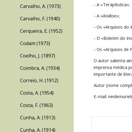
- A «Terapêutica»;
Carvalho, A. (1973)
- A «Análise»;
Carvalho, F. (1940)
- Os «Arquivos do I
Cerqueira, E. (1952)
- O «Boletim do In
Codam (1973)
- Os «Arquivos de 
Coelho, J. (1897)
O autor salienta a
imprensa médica po
Coimbra, A. (1934)
importante de litera
Correio, H. (1912)
Autor (nome comple
Costa, A. (1954)
E-mail: neidemurie
Costa, F. (1963)
Cunha, A. (1913)
Cunha, A. (1914)