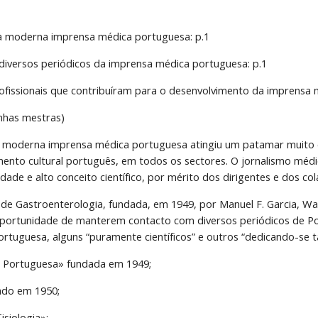
 à moderna imprensa médica portuguesa: p.1
iversos periódicos da imprensa médica portuguesa: p.1
rofissionais que contribuíram para o desenvolvimento da imprensa 
nhas mestras)
 moderna imprensa médica portuguesa atingiu um patamar muito e
mento cultural português, em todos os sectores. O jornalismo méd
dade e alto conceito científico, por mérito dos dirigentes e dos
a de Gastroenterologia, fundada, em 1949, por Manuel F. Garcia, Wal
oportunidade de manterem contacto com diversos periódicos de Portu
rtuguesa, alguns “puramente científicos” e outros “dedicando-se 
a Portuguesa» fundada em 1949;
ado em 1950;
isiologia»;