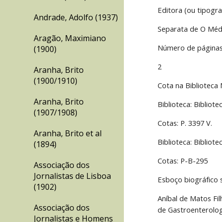
Editora (ou tipogra
Andrade, Adolfo (1937)
Separata de O Méd
Aragão, Maximiano
Número de página
(1900)
2
Aranha, Brito
(1900/1910)
Cota na Biblioteca 
Aranha, Brito
Biblioteca: Bibliote
(1907/1908)
Cotas: P. 3397 V.
Aranha, Brito et al
Biblioteca: Bibliot
(1894)
Cotas: P-B-295
Associação dos
Jornalistas de Lisboa
Esboço biográfico 
(1902)
Aníbal de Matos Fil
Associação dos
de Gastroenterolog
Jornalistas e Homens