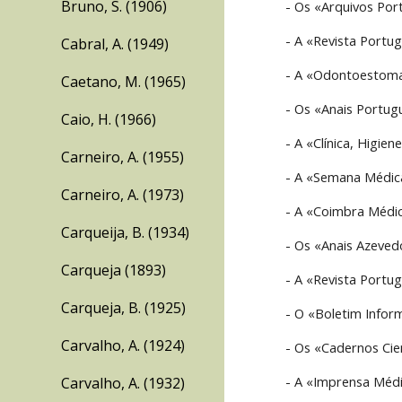
Bruno, S. (1906)
- Os «Arquivos Por
- A «Revista Portug
Cabral, A. (1949)
- A «Odontoestoma
Caetano, M. (1965)
- Os «Anais Portugu
Caio, H. (1966)
- A «Clínica, Higien
Carneiro, A. (1955)
- A «Semana Médic
Carneiro, A. (1973)
- A «Coimbra Médic
Carqueija, B. (1934)
- Os «Anais Azeved
Carqueja (1893)
- A «Revista Portug
Carqueja, B. (1925)
- O «Boletim Inform
Carvalho, A. (1924)
- Os «Cadernos Cien
- A «Imprensa Médi
Carvalho, A. (1932)