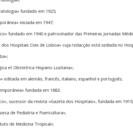
Patologia» fundado em 1925;
mporânea» iniciada em 1947;
ico» fundado em 1940 e patrocinador das Primeiras Jornadas Médic
o dos Hospitais Civis de Lisboa» cuja redacção está sediada no Hospi
ba»;
gica et Obstetrica Hispano-Lusitana»;
» editada em alemão, francês, italiano, espanhol e português;
temporânea» fundada em 1883;
co», sucessor da revista «Gazeta dos Hospitais», fundada em 1915
uesa de Pediatria e Puericultura»;
ituto de Medicina Tropical»;