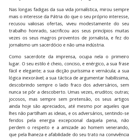
Nas longas fadigas da sua vida jornalística, mirou sempre
mais o interesse da Pátria do que o seu próprio interesse,
recusou valiosas ofertas, viveu modestamente do seu
trabalho honrado, sacrificou aos seus princípios muitas
vezes os seus magros proventos de jornalista, e fez do
jornalismo um sacerdócio e não uma indústria.
Como sacerdote da imprensa, ocupa nela o primeiro
lugar. O seu estilo é cheio, conciso, e enérgico, a sua frase
fácil e elegante; a sua dicção puríssima e vernácula; a sua
lógica inexorável; a sua táctica de argumentar habilíssima,
descobrindo sempre o lado fraco dos adversários, sem
nunca se pôr a descoberto. Umas vezes, eruditos; outras;
jocosos, mas sempre sem pretensão, os seus artigos
ainda hoje são apreciados, até mesmo por aqueles que
lhes não partilham as ideias, e os adversários, sentindo-se
feridos pela energia excepcional daquela pena, não
perdem o respeito e a amizade ao homem venerando,
que pela lhaneza e afabilidade do seu trato na convivência