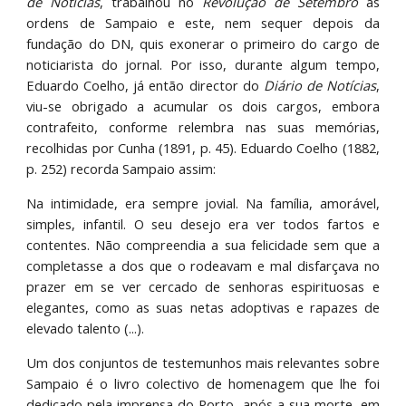
de Notícias
, trabalhou no
Revolução de Setembro
às
ordens de Sampaio e este, nem sequer depois da
fundação do DN, quis exonerar o primeiro do cargo de
noticiarista do jornal. Por isso, durante algum tempo,
Eduardo Coelho, já então director do
Diário de Notícias
,
viu-se obrigado a acumular os dois cargos, embora
contrafeito, conforme relembra nas suas memórias,
recolhidas por Cunha (1891, p. 45). Eduardo Coelho (1882,
p. 252) recorda Sampaio assim:
Na intimidade, era sempre jovial. Na família, amorável,
simples, infantil. O seu desejo era ver todos fartos e
contentes. Não compreendia a sua felicidade sem que a
completasse a dos que o rodeavam e mal disfarçava no
prazer em se ver cercado de senhoras espirituosas e
elegantes, como as suas netas adoptivas e rapazes de
elevado talento (...).
Um dos conjuntos de testemunhos mais relevantes sobre
Sampaio é o livro colectivo de homenagem que lhe foi
dedicado pela imprensa do Porto, após a sua morte, em