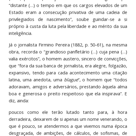
“distante (…) o tempo em que os cargos elevados de um
Estado eram a consecução privativa de uma cadeia de
privilegiados de nascimento”, soube guindar-se a si
próprio à custa da luta pela liberdade e ao mérito da sua
inteligência.
Já o jornalista Firmino Pereira (1882, p. 50-61), na mesma
obra, recorda o “grandioso panfletário (…) cuja pena (…)
valia exércitos”, o homem austero, sincero de convicções,
que “fora da sua banca de jornalista, era alegre, folgazão,
expansivo, tendo para cada acontecimento uma citação
latina, uma anedota, uma
blague
”, o homem que “todos
adoravam, amigos e adversários, prestando àquela alma
boa e generosa o preito respeitoso que ela inspirava”. E
diz, ainda:
poucos como ele terão lutado tanto para, à hora
derradeira, deixarem de si apenas um nome venerando, o
que é pouco, se atendermos a que vivemos numa época
desgraçada, de ambições, de cálculos, de sofismas, de