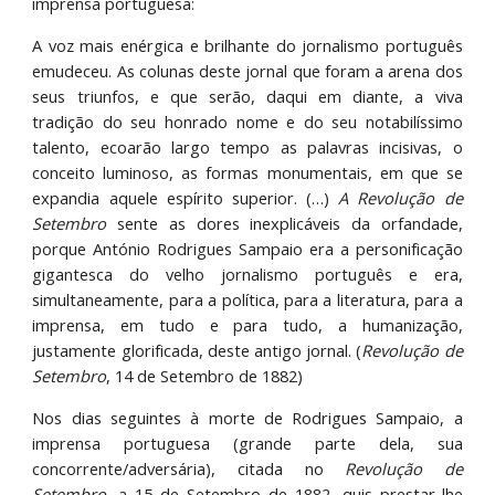
imprensa portuguesa:
A voz mais enérgica e brilhante do jornalismo português
emudeceu. As colunas deste jornal que foram a arena dos
seus triunfos, e que serão, daqui em diante, a viva
tradição do seu honrado nome e do seu notabilíssimo
talento, ecoarão largo tempo as palavras incisivas, o
conceito luminoso, as formas monumentais, em que se
expandia aquele espírito superior. (…)
A
Revolução de
Setembro
sente as dores inexplicáveis da orfandade,
porque António Rodrigues Sampaio era a personificação
gigantesca do velho jornalismo português e era,
simultaneamente, para a política, para a literatura, para a
imprensa, em tudo e para tudo, a humanização,
justamente glorificada, deste antigo jornal. (
Revolução de
Setembro
, 14 de Setembro de 1882)
Nos dias seguintes à morte de Rodrigues Sampaio, a
imprensa portuguesa (grande parte dela, sua
concorrente/adversária), citada no
Revolução de
Setembro
, a 15 de Setembro de 1882, quis prestar-lhe