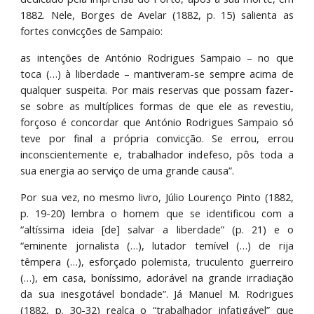
1882. Nele, Borges de Avelar (1882, p. 15) salienta as
fortes convicções de Sampaio:
as intenções de António Rodrigues Sampaio – no que
toca (…) à liberdade – mantiveram-se sempre acima de
qualquer suspeita. Por mais reservas que possam fazer-
se sobre as multíplices formas de que ele as revestiu,
forçoso é concordar que António Rodrigues Sampaio só
teve por final a própria convicção. Se errou, errou
inconscientemente e, trabalhador indefeso, pôs toda a
sua energia ao serviço de uma grande causa”.
Por sua vez, no mesmo livro, Júlio Lourenço Pinto (1882,
p. 19-20) lembra o homem que se identificou com a
“altíssima ideia [de] salvar a liberdade” (p. 21) e o
“eminente jornalista (…), lutador temível (…) de rija
têmpera (…), esforçado polemista, truculento guerreiro
(…), em casa, boníssimo, adorável na grande irradiação
da sua inesgotável bondade”. Já Manuel M. Rodrigues
(1882, p. 30-32) realça o “trabalhador infatigável” que