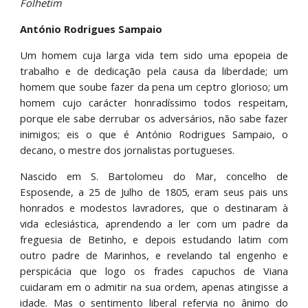
Folhetim
António Rodrigues Sampaio
Um homem cuja larga vida tem sido uma epopeia de
trabalho e de dedicação pela causa da liberdade; um
homem que soube fazer da pena um ceptro glorioso; um
homem cujo carácter honradíssimo todos respeitam,
porque ele sabe derrubar os adversários, não sabe fazer
inimigos; eis o que é António Rodrigues Sampaio, o
decano, o mestre dos jornalistas portugueses.
Nascido em S. Bartolomeu do Mar, concelho de
Esposende, a 25 de Julho de 1805, eram seus pais uns
honrados e modestos lavradores, que o destinaram à
vida eclesiástica, aprendendo a ler com um padre da
freguesia de Betinho, e depois estudando latim com
outro padre de Marinhos, e revelando tal engenho e
perspicácia que logo os frades capuchos de Viana
cuidaram em o admitir na sua ordem, apenas atingisse a
idade. Mas o sentimento liberal refervia no ânimo do