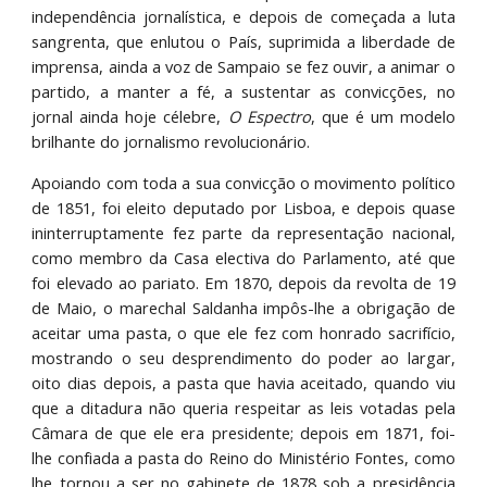
independência jornalística, e depois de começada a luta
sangrenta, que enlutou o País, suprimida a liberdade de
imprensa, ainda a voz de Sampaio se fez ouvir, a animar o
partido, a manter a fé, a sustentar as convicções, no
jornal ainda hoje célebre,
O Espectro
, que é um modelo
brilhante do jornalismo revolucionário.
Apoiando com toda a sua convicção o movimento político
de 1851, foi eleito deputado por Lisboa, e depois quase
ininterruptamente fez parte da representação nacional,
como membro da Casa electiva do Parlamento, até que
foi elevado ao pariato. Em 1870, depois da revolta de 19
de Maio, o marechal Saldanha impôs-lhe a obrigação de
aceitar uma pasta, o que ele fez com honrado sacrifício,
mostrando o seu desprendimento do poder ao largar,
oito dias depois, a pasta que havia aceitado, quando viu
que a ditadura não queria respeitar as leis votadas pela
Câmara de que ele era presidente; depois em 1871, foi-
lhe confiada a pasta do Reino do Ministério Fontes, como
lhe tornou a ser no gabinete de 1878 sob a presidência