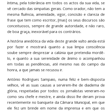
íntima, pela tolerância em todos os actos da sua vida, se
vê cercado das simpatias gerais. Como orador, não tem a
mesma fluência, amenidade, vigor, concisão e clareza de
frase que tem como escritor, [mas] os seus discursos são
conceituosos, sempre de grande autoridade, e não raro,
de boa graça, inexorável para os contrários.
A história anedótica da vida deste grande vulto ainda está
por fazer e mostrará quanto a sua limpa consciência
soube sempre desprezar a calúnia que pretendia mordê-
lo, e quanto a sua serenidade de ânimo o acompanhou
em todas as pendências, até mesmo nas do campo da
honra, a que jamais se recusou ir.
António Rodrigues Sampaio, numa feliz e bem-disposta
velhice, vê as suas causas a servirem-lhe de diadema de
glória, respeitadas por todos: os jornalistas veneram-no
como seu chefe e mestre, e ainda disso lhe deram prova
recentemente no banquete da Câmara Municipal, em que
ele fez um brinde em nome da imprensa e em que os