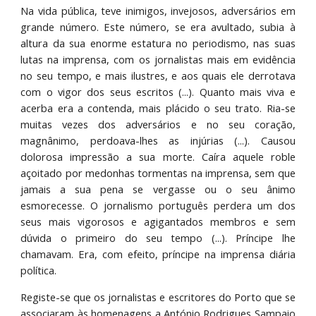
Na vida pública, teve inimigos, invejosos, adversários em
grande número. Este número, se era avultado, subia à
altura da sua enorme estatura no periodismo, nas suas
lutas na imprensa, com os jornalistas mais em evidência
no seu tempo, e mais ilustres, e aos quais ele derrotava
com o vigor dos seus escritos (...). Quanto mais viva e
acerba era a contenda, mais plácido o seu trato. Ria-se
muitas vezes dos adversários e no seu coração,
magnânimo, perdoava-lhes as injúrias (...). Causou
dolorosa impressão a sua morte. Caíra aquele roble
açoitado por medonhas tormentas na imprensa, sem que
jamais a sua pena se vergasse ou o seu ânimo
esmorecesse. O jornalismo português perdera um dos
seus mais vigorosos e agigantados membros e sem
dúvida o primeiro do seu tempo (...). Príncipe lhe
chamavam. Era, com efeito, príncipe na imprensa diária
política.
Registe-se que os jornalistas e escritores do Porto que se
associaram às homenagens a António Rodrigues Sampaio