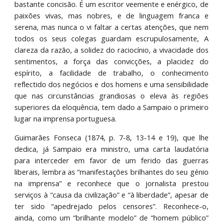
bastante concisão. É um escritor veemente e enérgico, de
paixões vivas, mas nobres, e de linguagem franca e
serena, mas nunca o vi faltar a certas atenções, que nem
todos os seus colegas guardam escrupulosamente, A
clareza da razão, a solidez do raciocínio, a vivacidade dos
sentimentos, a força das convicções, a placidez do
espírito, a facilidade de trabalho, o conhecimento
reflectido dos negócios e dos homens e uma sensibilidade
que nas circunstâncias grandiosas o eleva às regiões
superiores da eloquência, tem dado a Sampaio o primeiro
lugar na imprensa portuguesa.
Guimarães Fonseca (1874, p. 7-8, 13-14 e 19), que lhe
dedica, já Sampaio era ministro, uma carta laudatória
para interceder em favor de um ferido das guerras
liberais, lembra as “manifestações brilhantes do seu génio
na imprensa” e reconhece que o jornalista prestou
serviços à “causa da civilização” e “à liberdade”, apesar de
ter sido “apedrejado pelos censores”. Reconhece-o,
ainda, como um “brilhante modelo” de “homem público”